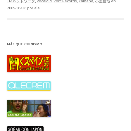
TMネットワーク
,
vocaloid
,
Vorc Records
,
Yamaha
,
小室哲哉
en
2009/05/26
por
ale
.
MÁS QUE PEPINISMO