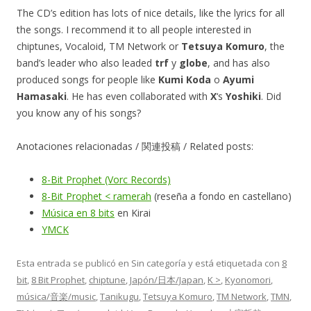
The CD’s edition has lots of nice details, like the lyrics for all
the songs. I recommend it to all people interested in
chiptunes, Vocaloid, TM Network or
Tetsuya Komuro
, the
band’s leader who also leaded
trf
y
globe
, and has also
produced songs for people like
Kumi Koda
o
Ayumi
Hamasaki
. He has even collaborated with
X
‘s
Yoshiki
. Did
you know any of his songs?
Anotaciones relacionadas / 関連投稿 / Related posts:
8-Bit Prophet (Vorc Records)
8-Bit Prophet < ramerah
(reseña a fondo en castellano)
Música en 8 bits
en Kirai
YMCK
Esta entrada se publicó en Sin categoría y está etiquetada con
8
bit
,
8 Bit Prophet
,
chiptune
,
Japón/日本/Japan
,
K >
,
Kyonomori
,
música/音楽/music
,
Tanikugu
,
Tetsuya Komuro
,
TM Network
,
TMN
,