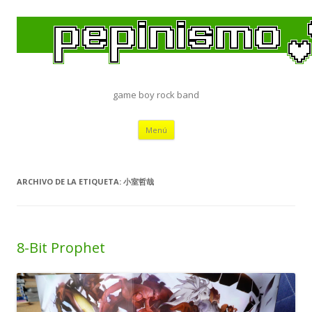
game boy rock band
Saltar
Menú
al
contenido
ARCHIVO DE LA ETIQUETA:
小室哲哉
8-Bit Prophet