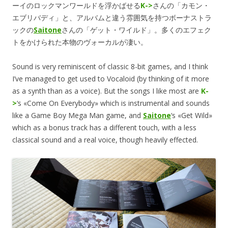
ーイのロックマンワールドを浮かばせる
K->
さんの「カモン・
エブリバディ」と、アルバムと違う雰囲気を持つボーナストラ
ックの
Saitone
さんの「ゲット・ワイルド」。多くのエフェク
トをかけられた本物のヴォーカルが凄い。
Sound is very reminiscent of classic 8-bit games, and I think
I’ve managed to get used to Vocaloid (by thinking of it more
as a synth than as a voice). But the songs I like most are
K-
>
‘s «Come On Everybody» which is instrumental and sounds
like a Game Boy Mega Man game, and
Saitone
‘s «Get Wild»
which as a bonus track has a different touch, with a less
classical sound and a real voice, though heavily effected.