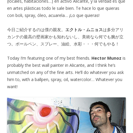
(locales, habitaciones…) en activo Alicante, y la verdad es que
en artes plásticas todo le sale bien. Te hace lo que quieras
con boli, spray, óleo, acuarela… ¡Lo que quieras!
今日ご紹介するのは僕の親友。
エクトル・ムニョス
は多分アリ
カンテの最高の壁画家かも知れないし、美術なら何でも腕が立
つ。ボールペン、スプレー、油絵、水彩・・・何でもやる！
Today I’m featuring one of my best friends.
Hector Munoz
is
probably the best wall painter in Alicante, and I think he’s
unmatched on any of the fine arts. He’ll do whatever you ask
him to, with a ballpen, spray, oil, watercolor… Whatever you
want!