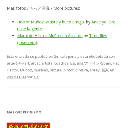
Más fotos / もっと写真 / More pictures:
Hector Muñoz, artista y buen amigo.
by
Ande yo libre
ríase la gente
.
Mural de Héctor Muñoz en Alicante
by
Time flies
(josecrem)
.
Esta entrada se publicó en Sin categoría y está etiquetada con
arte/芸術/art
,
artist
,
artista
,
cuadros
,
España/スペイン/Spain
,
Hec
,
Héctor
,
Muñoz
,
murales
,
picture
,
pintor
,
pintura
,
spray
,
画家
en
2007/11/09
por
ale
.
MÁS QUE PEPINISMO