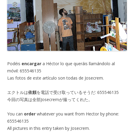
Podéis
encargar
a Héctor lo que queráis llamándolo al
móvil: 655546135
Las fotos de este artículo son todas de Josecrem.
エクトルは
依頼
を電話で受け取っているそうだ: 655546135
今回の写真は全部Josecremが撮ってくれた。
You can
order
whatever you want from Hector by phone:
655546135
All pictures in this entry taken by Josecrem.