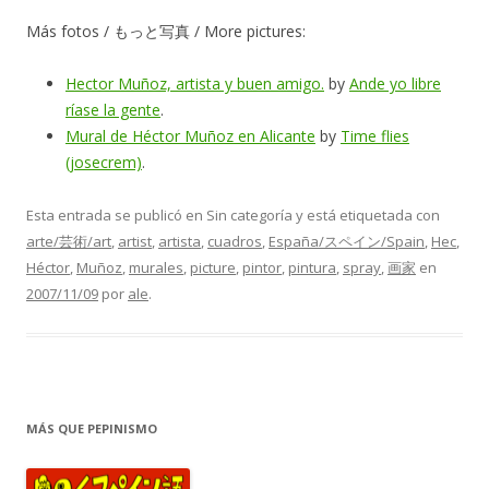
Más fotos / もっと写真 / More pictures:
Hector Muñoz, artista y buen amigo.
by
Ande yo libre
ríase la gente
.
Mural de Héctor Muñoz en Alicante
by
Time flies
(josecrem)
.
Esta entrada se publicó en Sin categoría y está etiquetada con
arte/芸術/art
,
artist
,
artista
,
cuadros
,
España/スペイン/Spain
,
Hec
,
Héctor
,
Muñoz
,
murales
,
picture
,
pintor
,
pintura
,
spray
,
画家
en
2007/11/09
por
ale
.
MÁS QUE PEPINISMO