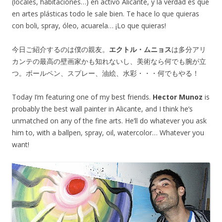
(locales, habitaciones…) en activo Alicante, y la verdad es que
en artes plásticas todo le sale bien. Te hace lo que quieras
con boli, spray, óleo, acuarela… ¡Lo que quieras!
今日ご紹介するのは僕の親友。
エクトル・ムニョス
は多分アリ
カンテの最高の壁画家かも知れないし、美術なら何でも腕が立
つ。ボールペン、スプレー、油絵、水彩・・・何でもやる！
Today I’m featuring one of my best friends.
Hector Munoz
is
probably the best wall painter in Alicante, and I think he’s
unmatched on any of the fine arts. He’ll do whatever you ask
him to, with a ballpen, spray, oil, watercolor… Whatever you
want!