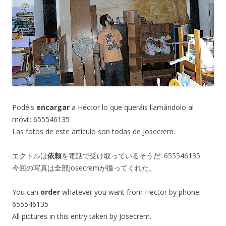
Podéis
encargar
a Héctor lo que queráis llamándolo al
móvil: 655546135
Las fotos de este artículo son todas de Josecrem.
エクトルは
依頼
を電話で受け取っているそうだ: 655546135
今回の写真は全部Josecremが撮ってくれた。
You can
order
whatever you want from Hector by phone:
655546135
All pictures in this entry taken by Josecrem.