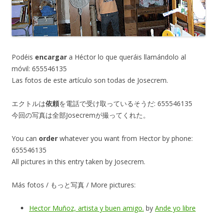
Podéis
encargar
a Héctor lo que queráis llamándolo al
móvil: 655546135
Las fotos de este artículo son todas de Josecrem.
エクトルは
依頼
を電話で受け取っているそうだ: 655546135
今回の写真は全部Josecremが撮ってくれた。
You can
order
whatever you want from Hector by phone:
655546135
All pictures in this entry taken by Josecrem.
Más fotos / もっと写真 / More pictures:
Hector Muñoz, artista y buen amigo.
by
Ande yo libre