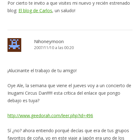
Por cierto te invito a que visites mi nuevo y recién estrenado
blog:
El blog de Carlos
, un saludo!
Nihoneymoon
2007/11/10 a las 00:20
¡Alucinante el trabajo de tu amigo!
Oye Ale, la semana que viene el jueves voy a un concierto de
Inugami Circus Dan!!!!!! esta crítica del enlace que pongo
debajo es tuya?
http://www.geedorah.com/leer.php?id=496
Sí ¿no? ahora entiendo porqué decías que era de tus grupos
favoritos de coña, yo en este viaje a Japón era uno de los