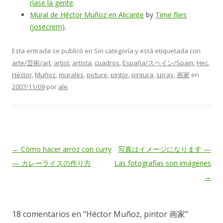
ríase la gente
.
Mural de Héctor Muñoz en Alicante
by
Time flies
(josecrem)
.
Esta entrada se publicó en Sin categoría y está etiquetada con
arte/芸術/art
,
artist
,
artista
,
cuadros
,
España/スペイン/Spain
,
Hec
,
Héctor
,
Muñoz
,
murales
,
picture
,
pintor
,
pintura
,
spray
,
画家
en
2007/11/09
por
ale
.
Navegación
←
Cómo hacer arroz con curry
写真はイメージになります —
de
— カレーライスの作り方
Las fotografías son imágenes
entradas
→
18 comentarios en “
Héctor Muñoz, pintor 画家
”