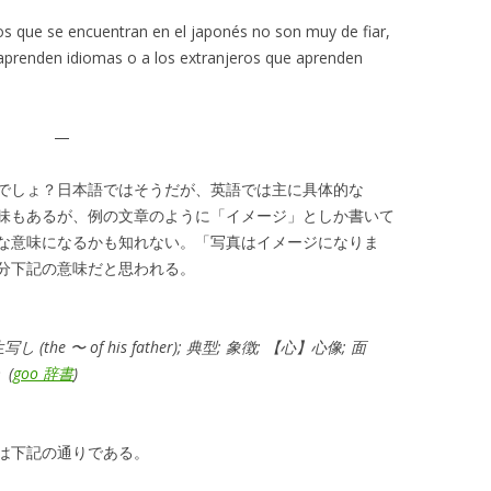
s que se encuentran en el japonés no son muy de fiar,
prenden idiomas o a los extranjeros que aprenden
—
でしょ？日本語ではそうだが、英語では主に具体的な
味もあるが、例の文章のように「イメージ」としか書いて
な意味になるかも知れない。「写真はイメージになりま
分下記の意味だと思われる。
写し (the 〜 of his father); 典型; 象徴; 【心】心像; 面
）
(
goo 辞書
)
は下記の通りである。