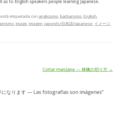
ll as to English speakers people learning Japanese.
y está etiquetada con
anglicismo
,
barbarismo
,
English
,
jerismo
,
image
,
imagen
,
japonés/日本語/Japanese
,
イメージ
,
Cortar manzana — 林檎の切り方
→
ます — Las fotografías son imágenes
”