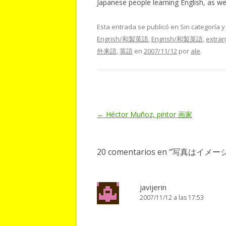
Japanese people learning English, as we
Esta entrada se publicó en Sin categoría 
Engrish/和製英語
,
Engrish/和製英語
,
extran
外来語
,
英語
en
2007/11/12
por
ale
.
Navegación
←
Héctor Muñoz, pintor 画家
de
entradas
20 comentarios en “
写真はイメージになり
javijerin
2007/11/12 a las 17:53