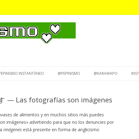
Saltar
al
PEPINISMO INSTANTÁNEO
@PEPINISMO
@KARAWAPO
INS
contenido
s fotografías son imágenes
envases de alimentos y en muchos sitios más puedes
 son imágenes» advirtiendo para que no los denuncies por
ra
imágenes
está presente en forma de anglicismo