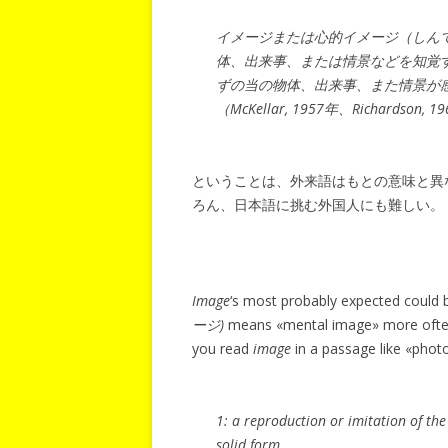
イメージまたは心的イメージ（しんてき
体、出来事、または情景などを知覚
ずの当の物体、出来事、また情景が
（McKellar, 1957年、Richardson, 
ということは、外来語はもとの意味と異
ろん、日本語に挑む外国人にも難しい。
Image
‘s most probably expected could 
ージ)
means «mental image» more often
you read
image
in a passage like «phot
1: a reproduction or imitation of the 
solid form