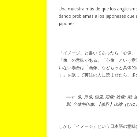
Una muestra más de que los anglicismo
dando problemas a los japoneses que a
japonés.
「イメージ」と書いてあったら「心像」
「像」の意味がある。「心像」という意
いない場合は「画像」などもっと具体的
す」を訳して英語の人に読ませたら、多
━━ n. 像; 肖像, 画像, 彫像; 映像; 形; 生
影; 全体的印象; 【修辞】比喩（ひゆ
しかし「イメージ」という日本語の意味