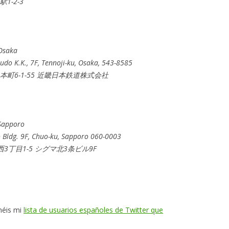
1-2-3
Osaka
udo K.K., 7F, Tennoji-ku, Osaka, 543-8585
上本町6-1-55 近畿日本鉄道株式会社
Sapporo
 jo Bldg. 9F, Chuo-ku, Sapporo 060-0003
西3丁目1-5 シグマ北3条ビル9F
enéis mi
lista de usuarios españoles de Twitter que