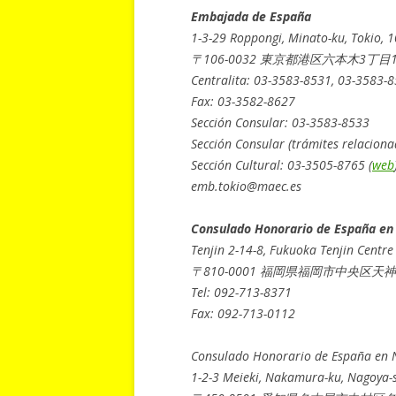
Embajada de España
1-3-29 Roppongi, Minato-ku, Tokio, 
〒106-0032 東京都港区六本木3丁目1-
Centralita: 03-3583-8531, 03-3583-
Fax: 03-3582-8627
Sección Consular: 03-3583-8533
Sección Consular (trámites relacion
Sección Cultural: 03-3505-8765 (
web
emb.tokio@maec.es
Consulado Honorario de España en
Tenjin 2-14-8, Fukuoka Tenjin Centr
〒810-0001 福岡県福岡市中央区天神
Tel: 092-713-8371
Fax: 092-713-0112
Consulado Honorario de España en 
1-2-3 Meieki, Nakamura-ku, Nagoya-