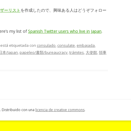
ユーザーリスト
を作成したので、興味ある人はどうぞフォロー
re’s my list of
Spanish Twitter users who live in Japan
.
y está etiquetada con
consulado
,
consulate
,
embajada
,
/日本/Japan
,
papeleo/書類/bureaucracy
,
trámites
,
大使館
,
領事
 Distribuido con una
licencia de creative commons
.