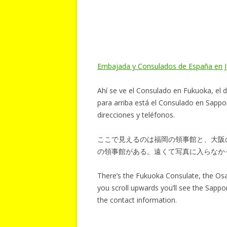
Embajada y Consulados de España en 
Ahí se ve el Consulado en Fukuoka, el 
para arriba está el Consulado en Sappor
direcciones y teléfonos.
ここで見えるのは福岡の領事館と、大阪
の領事館がある。遠くて写真に入らなか
There’s the Fukuoka Consulate, the Os
you scroll upwards you’ll see the Sappor
the contact information.