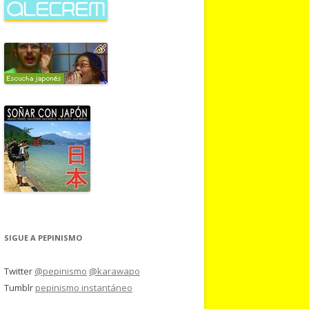
SIGUE A PEPINISMO
Twitter
@pepinismo
@karawapo
Tumblr
pepinismo instantáneo