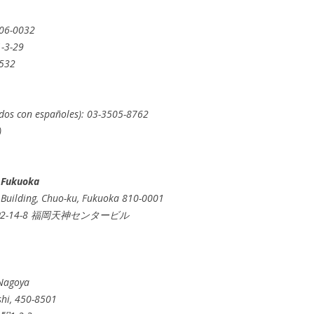
106-0032
3-29
8532
ados con españoles): 03-3505-8762
)
 Fukuoka
e Building, Chuo-ku, Fukuoka 810-0001
2-14-8 福岡天神センタービル
Nagoya
shi, 450-8501