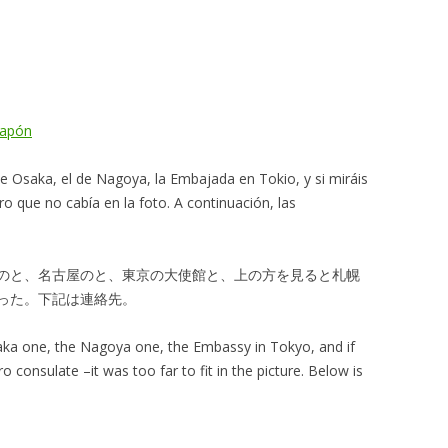
Japón
de Osaka, el de Nagoya, la Embajada en Tokio, y si miráis
o que no cabía en la foto. A continuación, las
のと、名古屋のと、東京の大使館と、上の方を見ると札幌
った。下記は連絡先。
aka one, the Nagoya one, the Embassy in Tokyo, and if
o consulate –it was too far to fit in the picture. Below is