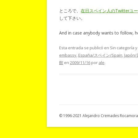
ところで、
在日スペイン人のTwitter
して下さい。
And in case anybody wants to follow, he
Esta entrada se publicó en Sin categoría 
embassy
,
España/スペイン/Spain
,
Japón
館
en
2009/11/16
por
ale
.
© 1996-2021 Alejandro Cremades Rocamora.