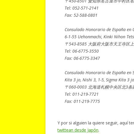
〒450-8501 愛知県名古屋市中村区名駅
Tel: 052-571-2141
Fax: 52-588-0801
Consulado Honorario de España en 
6-1-55 Uehonmachi, Kinki Nihon Tets
〒543-8585 大阪府大阪市天王寺区
Tel: 06-6775-3550
Fax: 06-6775-3347
Consulado Honorario de España en 
Kita 3 jo, Nishi 3, 1-5, Sigma Kita 3
〒060-0003 北海道札幌中央区北3条
Tel: 011-219-7721
Fax: 011-219-7775
Y por si alguien la quiere seguir, aquí t
twittean desde Japón
.