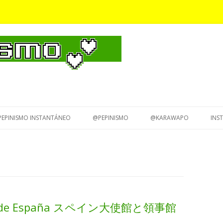
Saltar
al
PEPINISMO INSTANTÁNEO
@PEPINISMO
@KARAWAPO
INS
contenido
dos de España スペイン大使館と領事館