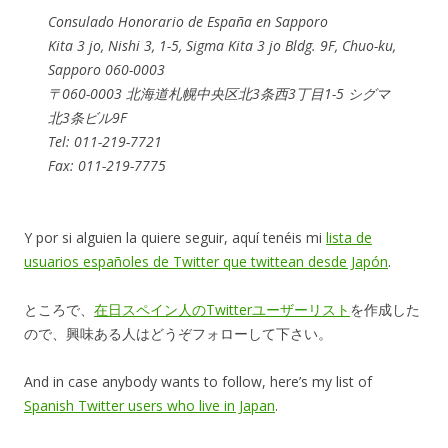
Consulado Honorario de España en Sapporo
Kita 3 jo, Nishi 3, 1-5, Sigma Kita 3 jo Bldg. 9F, Chuo-ku,
Sapporo 060-0003
〒060-0003 北海道札幌中央区北3条西3丁目1-5 シグマ
北3条ビル9F
Tel: 011-219-7721
Fax: 011-219-7775
Y por si alguien la quiere seguir, aquí tenéis mi
lista de
usuarios españoles de Twitter que twittean desde Japón
.
ところで、
在日スペイン人のTwitterユーザーリスト
を作成した
ので、興味ある人はどうぞフォローして下さい。
And in case anybody wants to follow, here’s my list of
Spanish Twitter users who live in Japan
.