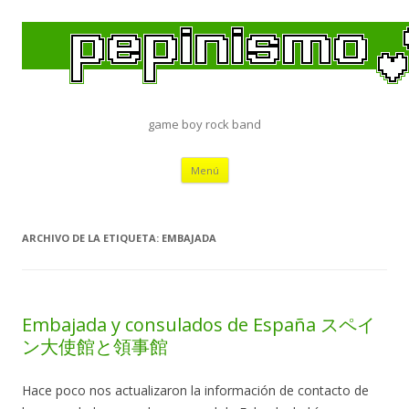
game boy rock band
Saltar
Menú
al
contenido
ARCHIVO DE LA ETIQUETA:
EMBAJADA
Embajada y consulados de España スペイ
ン大使館と領事館
Hace poco nos actualizaron la información de contacto de