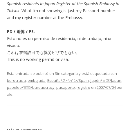
Spanish residents in Japan Register at the Spanish Embassy in
Tokyo»
. What I’m not showing is just my Passport number
and my register number at the Embassy.
PD / 追憶 / PS:
Esto no es un permiso de residencia, ni de trabajo, ni un
visado.
これは在留許可でも就労ビザでもない。
This is no working permit or visa.
Esta entrada se publicó en Sin categoría y está etiquetada con
burocracia
,
embajada
,
España/スペイン/Spain
,
Japón/日本/Japan
,
papeleo/書類/bureaucracy
,
pasaporte
,
registro
en
2007/07/04
por
ale
.