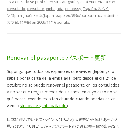
Esta entrada se publicó en Sin categoría y está etiquetada con
consulado
,
consulate
,
embajada
,
embassy
,
España/スペイ
ン/Spain
,
Japón/日本/Japan
,
papeleo/書類/bureaucracy
,
trámites
,
大使館
,
領事館
en
2009/11/16
por
ale
.
Renovar el pasaporte パスポート更新
Supongo que todos los españoles que vivís en Japón ya lo
sabéis por la carta de la embajada, pero desde el día 21 de
octubre no se puede renovar el pasaporte en los consulados
a no ser que tengas menos de 12 años (en cuyo caso no sé
qué haces leyendo esto tan aburrido cuando podrías estar
viendo
vídeos de gente bailando
).
日本に住んでいるスペイン人はみんな大使館から連絡あったと
思うけど、10月21日からパスポートの更新は領事館で出来なく