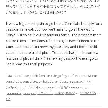
もらったことないし、もっと便利な施設になったら嬉しいなと
思っていたけどますます不便になってきました。今度はスペイ
ンで更新しようかな。これは目的かな？
It was a big enough pain to go to the Consulate to apply for a
passport renewal, but now we’ll have to go all the way to
Tokyo just to have our fingerprints taken. The passport itself
can be taken at the Consulate, though. I haven’t been to the
Consulate except to renew my passport, and I feel it could
become a more useful place. Too bad it has just become a
less useful place. I think I’ll renew my passport when I go to
Spain. Was this their purpose?
Esta entrada se publicó en Sin categoría y está etiquetada con
consulado
,
consulate
,
embajada
,
embassy
,
España/スペイ
ン/Spain
,
Japón/日本/Japan
,
papeleo/書類/bureaucracy
,
pasaporte
,
passport
,
パスポート
,
大使館
,
領事館
en
2009/11/05
por
ale
.