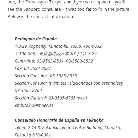
one, the Embassy in Tokyo, and if you scroll upwards you’ll
see the Sapporo consulate –it was too far to fit in the picture.
Below is the contact information.
Embajada de España
1-3-29 Roppongi, Minato-ku, Tokio, 106-0032
〒106-0032 東京都港区六本木3丁目1-3-29
Centralita: 03-3583-8531, 03-3583-8532
Fax: 03-3582-8627
Sección Consular: 03-3583-8533
Sección Consular (trámites relacionados con españoles):
03-3505-8762
Sección Cultural: 03-3505-8765 (
web
)
emb.tokio@maec.es
Consulado Honorario de España en Fukuoka
Tenjin 2-14-8, Fukuoka Tenjin Centre Building, Chuo-ku,
Fukuoka 810-0001