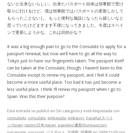
ないと出来ないらしい。出来たパスポート自体は領事館で受け
取りに行けるけど。僕は領事館ではパスポートの更新しかして
もらったことないし、もっと便利な施設になったら嬉しいなと
思っていたけどますます不便になってきました。今度はスペイ
ンで更新しようかな。これは目的かな？
It was a big enough pain to go to the Consulate to apply for a
passport renewal, but now we’ll have to go all the way to
Tokyo just to have our fingerprints taken. The passport itself
can be taken at the Consulate, though. I haven’t been to the
Consulate except to renew my passport, and I feel it could
become a more useful place. Too bad it has just become a
less useful place. I think I’ll renew my passport when I go to
Spain. Was this their purpose?
Esta entrada se publicó en Sin categoría y está etiquetada con
consulado
,
consulate
,
embajada
,
embassy
,
España/スペイ
ン/Spain
,
Japón/日本/Japan
,
papeleo/書類/bureaucracy
,
pasaporte
,
passport
,
パスポート
,
大使館
,
領事館
en
2009/11/05
por