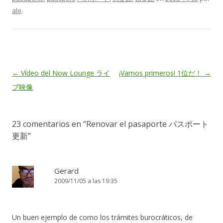
ale
.
Navegación
←
Vídeo del Now Lounge ライ
¡Vamos primeros! 1位だ！
→
de
ブ映像
entradas
23 comentarios en “
Renovar el pasaporte パスポート
更新
”
Gerard
2009/11/05 a las 19:35
Un buen ejemplo de como los trámites burocráticos, de