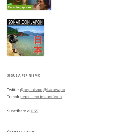
SIGUE A PEPINISMO
Twitter
@pepinismo
@karawapo
Tumblr
pepinismo instantáneo
Suscríbete al
RSS
ÚLTIMAS FOTOS