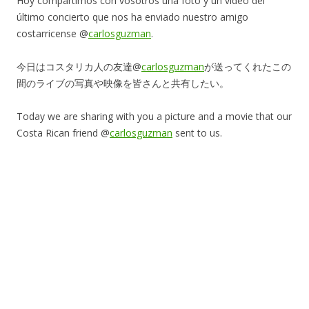
Hoy compartimos con vosotros una foto y un vídeo del
último concierto que nos ha enviado nuestro amigo
costarricense @
carlosguzman
.
今日はコスタリカ人の友達@
carlosguzman
が送ってくれたこの
間のライブの写真や映像を皆さんと共有したい。
Today we are sharing with you a picture and a movie that our
Costa Rican friend @
carlosguzman
sent to us.