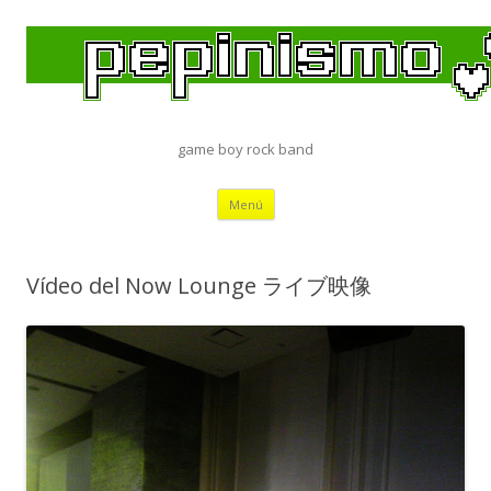
game boy rock band
Saltar
Menú
al
contenido
Vídeo del Now Lounge ライブ映像