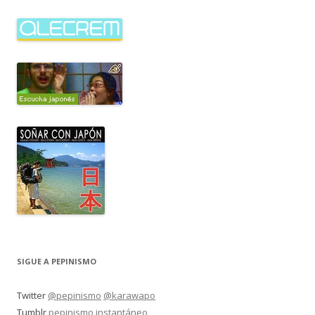
SIGUE A PEPINISMO
Twitter
@pepinismo
@karawapo
Tumblr
pepinismo instantáneo