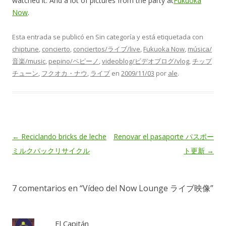
watched it. And a lot of pictures from the party at
Fukuoka
Now
.
Esta entrada se publicó en Sin categoría y está etiquetada con
chiptune
,
concierto
,
conciertos/ライブ/live
,
Fukuoka Now
,
música/
音楽/music
,
pepino/ペピーノ
,
videoblog/ビデオブログ/vlog
,
チップ
チューン
,
フクオカ・ナウ
,
ライブ
en
2009/11/03
por
ale
.
Navegación
←
Reciclando bricks de leche
Renovar el pasaporte パスポー
de
ミルクパックリサイクル
ト更新
→
entradas
7 comentarios en “
Vídeo del Now Lounge ライブ映像
”
El Capitán