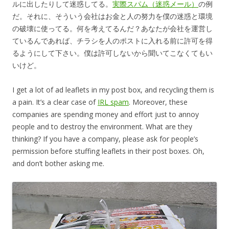
ルに出したりして迷惑してる。
実際スパム（迷惑メール）
の例
だ。それに、そういう会社はお金と人の努力を僕の迷惑と環境
の破壊に使ってる。何を考えてるんだ？あなたが会社を運営し
ているんであれば、チラシを人のポストに入れる前に許可を得
るようにして下さい。僕は許可しないから聞いてこなくてもい
いけど。
I get a lot of ad leaflets in my post box, and recycling them is
a pain. It’s a clear case of
IRL spam
. Moreover, these
companies are spending money and effort just to annoy
people and to destroy the environment. What are they
thinking? If you have a company, please ask for people’s
permission before stuffing leaflets in their post boxes. Oh,
and don’t bother asking me.