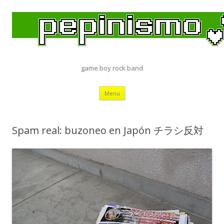
game boy rock band
Saltar
Menú
al
contenido
Spam real: buzoneo en Japón チラシ反対