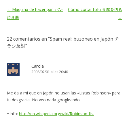
Navegación
←
Máquina de hacer pan パン
Cómo cortar tofu 豆腐を切る
de
焼き器
→
entradas
22 comentarios en “
Spam real: buzoneo en Japón チ
ラシ反対
”
Carola
2008/07/01 a las 20:40
Me da a mí que en Japón no usan las «Listas Robinson» para
tu desgracia, No veo nada googleando.
+Info:
http://en.wikipedia.org/wiki/Robinson_list