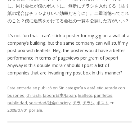
に、同じ会社が僕のポストに、無断にチラシを入れてる（貼り
紙の場合はチラシよりいい効率だろうに）。二重道徳ってこれ
のこと？僕に迷惑をかけてる会社の一覧を公開した方がいい？
It’s not fun that I can’t stick a poster for my gig on a wall at a
company’s building, but the same company can will stuff my
post box with leaflets. Hey, the poster would have a better
performance in terms of pageviews per gram of paper!
Anyway is this double moral? Should I post a list of
companies that are invading my post box in this manner?
Esta entrada se publicó en Sin categoría y está etiquetada con
buzoneo
,
chirashi
,
Japón/日本/Japan
,
leaflets
,
panfletos
,
publicidad
,
sociedad/社会/society
,
チラ
,
チラシ
,
ポスト
en
2008/07/01
por
ale
.