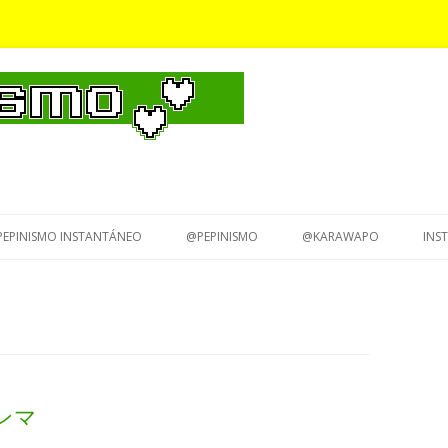
Saltar
al
PEPINISMO INSTANTÁNEO
@PEPINISMO
@KARAWAPO
INS
contenido
ガンマ