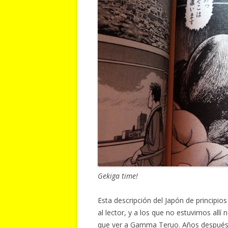
Gekiga time!
Esta descripción del Japón de principios
al lector, y a los que no estuvimos allí
que ver a Gamma Teruo. Años después d