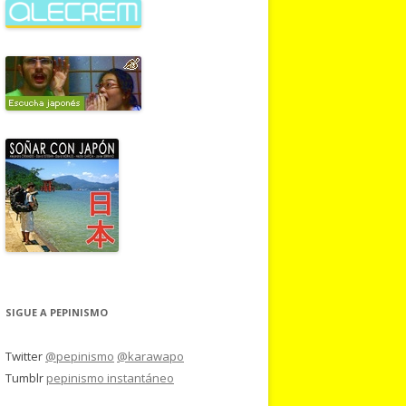
SIGUE A PEPINISMO
Twitter
@pepinismo
@karawapo
Tumblr
pepinismo instantáneo