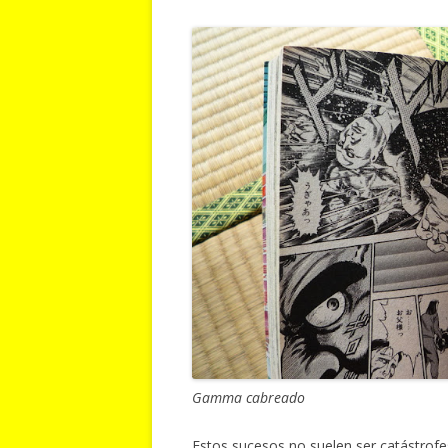
Gamma cabreado
Estos sucesos no suelen ser catástrof