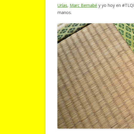
Urías
,
Marc Bernabé
y yo hoy en #TLQM 
manos.