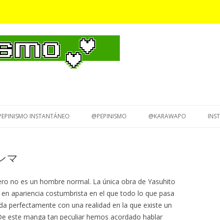
Saltar
al
PEPINISMO INSTANTÁNEO
@PEPINISMO
@KARAWAPO
INS
contenido
ガンマ
ro no es un hombre normal. La única obra de Yasuhito
n apariencia costumbrista en el que todo lo que pasa
rda perfectamente con una realidad en la que existe un
 este manga tan peculiar hemos acordado hablar