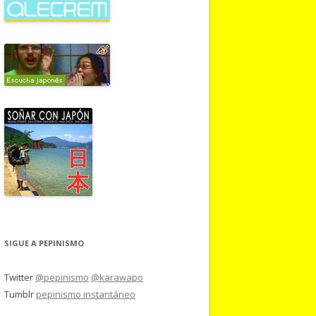
SIGUE A PEPINISMO
Twitter
@pepinismo
@karawapo
Tumblr
pepinismo instantáneo