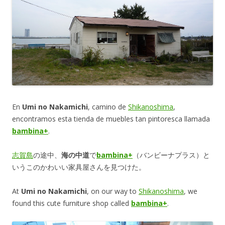
En
Umi no Nakamichi
, camino de
Shikanoshima
,
encontramos esta tienda de muebles tan pintoresca llamada
bambina+
.
志賀島
の途中、
海の中道
で
bambina+
（バンビーナプラス）と
いうこのかわいい家具屋さんを見つけた。
At
Umi no Nakamichi
, on our way to
Shikanoshima
, we
found this cute furniture shop called
bambina+
.