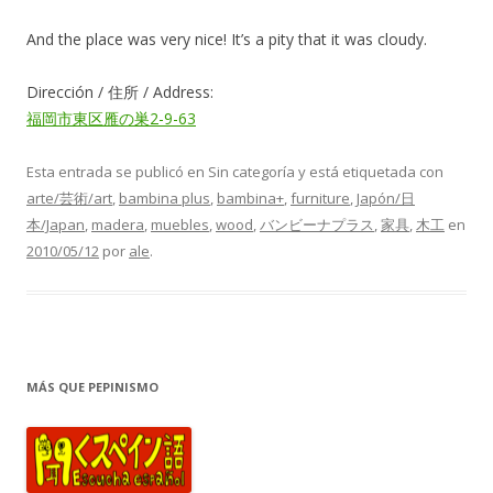
And the place was very nice! It’s a pity that it was cloudy.
Dirección / 住所 / Address:
福岡市東区雁の巣2-9-63
Esta entrada se publicó en Sin categoría y está etiquetada con
arte/芸術/art
,
bambina plus
,
bambina+
,
furniture
,
Japón/日
本/Japan
,
madera
,
muebles
,
wood
,
バンビーナプラス
,
家具
,
木工
en
2010/05/12
por
ale
.
MÁS QUE PEPINISMO