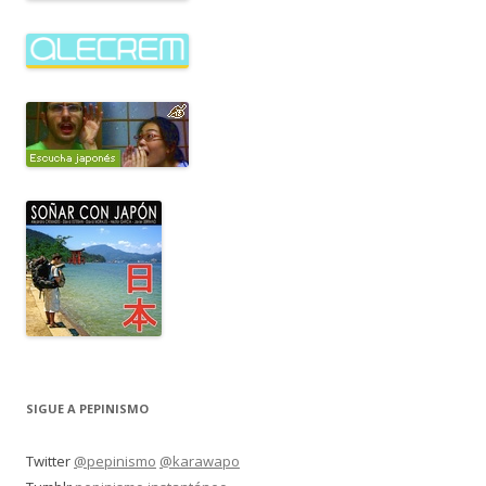
SIGUE A PEPINISMO
Twitter
@pepinismo
@karawapo