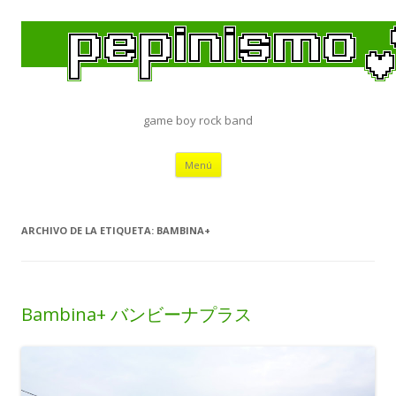
game boy rock band
Saltar
Menú
al
contenido
ARCHIVO DE LA ETIQUETA:
BAMBINA+
Bambina+ バンビーナプラス