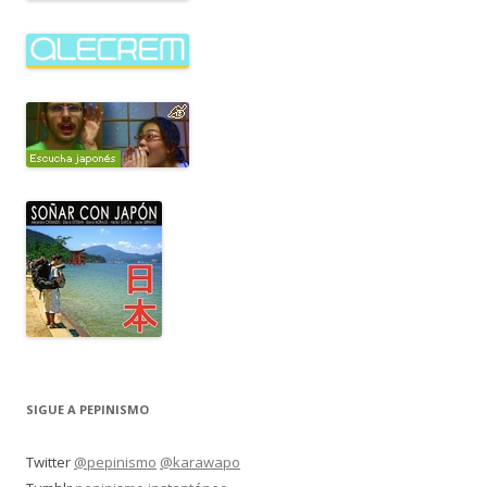
SIGUE A PEPINISMO
Twitter
@pepinismo
@karawapo