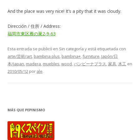
And the place was very nice! It’s a pity that it was cloudy.
Dirección / 住所 / Address:
福岡市東区雁の巣2-9-63
Esta entrada se publicó en Sin categoría y está etiquetada con
arte/芸術/art
,
bambina plus
,
bambina+
,
furniture
,
Japón/日
本/Japan
,
madera
,
muebles
,
wood
,
バンビーナプラス
,
家具
,
木工
en
2010/05/12
por
ale
.
MÁS QUE PEPINISMO