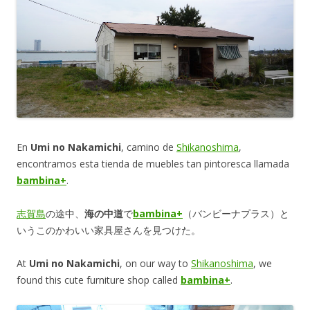
En
Umi no Nakamichi
, camino de
Shikanoshima
,
encontramos esta tienda de muebles tan pintoresca llamada
bambina+
.
志賀島
の途中、
海の中道
で
bambina+
（バンビーナプラス）と
いうこのかわいい家具屋さんを見つけた。
At
Umi no Nakamichi
, on our way to
Shikanoshima
, we
found this cute furniture shop called
bambina+
.