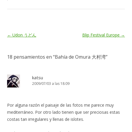
Navegación
←
Udon うどん
Blip Festival Europe
→
de
entradas
18 pensamientos en “
Bahía de Omura 大村湾
”
katsu
2009/07/03 a las 18:09
Por alguna razón el paisaje de las fotos me parece muy
mediterráneo. Por otro lado tienen que ser preciosas estas
costas tan irregulares y llenas de islotes.