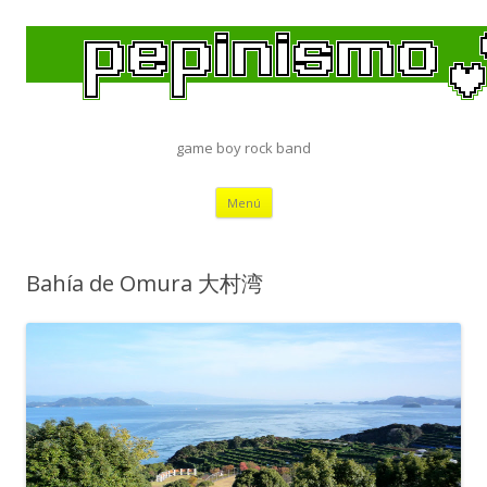
game boy rock band
Saltar
Menú
al
contenido
Bahía de Omura 大村湾