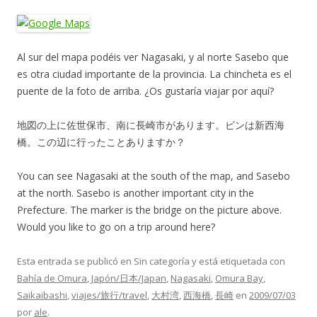
Al sur del mapa podéis ver Nagasaki, y al norte Sasebo que
es otra ciudad importante de la provincia. La chincheta es el
puente de la foto de arriba. ¿Os gustaría viajar por aquí?
地図の上に佐世保市、南に長崎市があります。ピンは新西海
橋。この辺に行ったことありますか？
You can see Nagasaki at the south of the map, and Sasebo
at the north. Sasebo is another important city in the
Prefecture. The marker is the bridge on the picture above.
Would you like to go on a trip around here?
Esta entrada se publicó en Sin categoría y está etiquetada con
Bahía de Omura
,
Japón/日本/Japan
,
Nagasaki
,
Omura Bay
,
Saikaibashi
,
viajes/旅行/travel
,
大村湾
,
西海橋
,
長崎
en
2009/07/03
por
ale
.