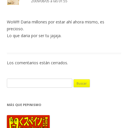
2009/08/05 a las 01:55
WoW!!! Daria millones por estar ahí ahora mismo, es
precioso.
Lo que daria por ser tu jajaja.
Los comentarios están cerrados.
B
u
s
c
MÁS QUE PEPINISMO
a
r
: