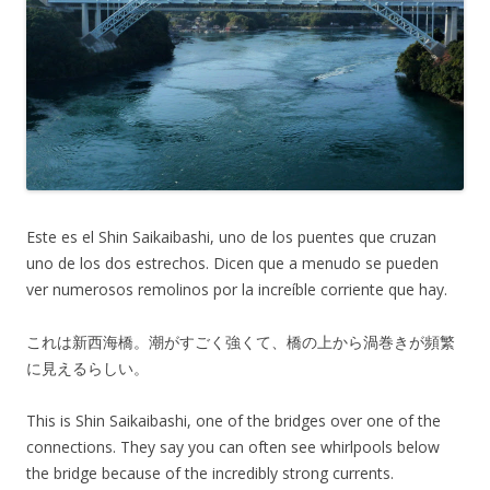
Este es el Shin Saikaibashi, uno de los puentes que cruzan
uno de los dos estrechos. Dicen que a menudo se pueden
ver numerosos remolinos por la increíble corriente que hay.
これは新西海橋。潮がすごく強くて、橋の上から渦巻きが頻繁
に見えるらしい。
This is Shin Saikaibashi, one of the bridges over one of the
connections. They say you can often see whirlpools below
the bridge because of the incredibly strong currents.