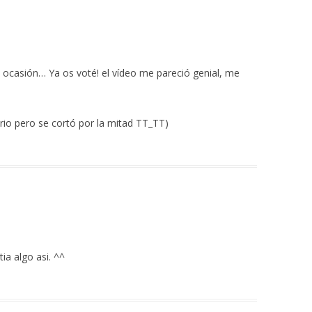
 ocasión… Ya os voté! el vídeo me pareció genial, me
io pero se cortó por la mitad TT_TT)
tia algo asi. ^^