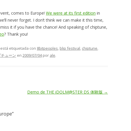
e event, comes to Europe!
We were at its first edition
in
’ll never forget. I don’t think we can make it this time,
’t miss it if you have the chance! And speaking of chiptune,
deo
? Thank you!
y está etiquetada con
8bitpeoples
,
blip festival
,
chiptune
,
プチューン
en
2009/07/04
por
ale
.
Demo de THE iDOLM@STER DS 体験版
→
Europe
”