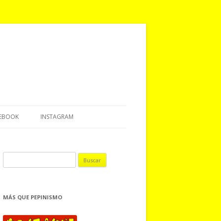
EBOOK
INSTAGRAM
B
u
s
c
MÁS QUE PEPINISMO
a
r