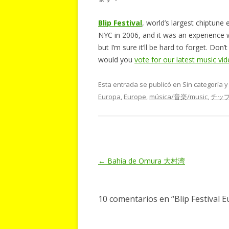
Blip Festival
, world’s largest chiptun
NYC in 2006, and it was an experience we
but I’m sure it’ll be hard to forget. Don
would you
vote for our latest music vi
Esta entrada se publicó en Sin categoría 
Europa
,
Europe
,
música/音楽/music
,
チッ
Navegación
←
Bahía de Omura 大村湾
de
entradas
10 comentarios en “
Blip Festival 