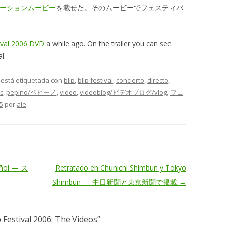
のプロモーションムービー
を載せた。そのムービーでフェスティバ
stival 2006 DVD
a while ago. On the trailer you can see
l.
y está etiquetada con
blip
,
blip festival
,
concierto
,
directo
,
c
,
pepino/ペピーノ
,
video
,
videoblog/ビデオブログ/vlog
,
フェ
5
por
ale
.
añol — ス
Retratado en Chunichi Shimbun y Tokyo
Shimbun — 中日新聞と東京新聞で掲載
→
 Festival 2006: The Videos
”