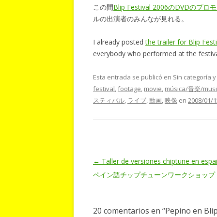
この間
Blip Festival 2006のDVD
ルの出演者のみんなが見れる。
I already posted
the trailer for Blip Fe
everybody who performed at the festiva
Esta entrada se publicó en Sin categoría 
festival
,
footage
,
movie
,
música/音楽/musi
スティバル
,
ライブ
,
動画
,
映像
en
2008/01/1
Navegación
←
Taller de versiones chiptune en esp
de
ペイン語チップチューンワークショップ
entradas
20 comentarios en “
Pepino en Blip