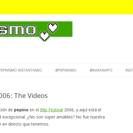
Saltar
al
PEPINISMO INSTANTÁNEO
@PEPINISMO
@KARAWAPO
INS
contenido
2006: The Videos
ción de
pepino
en el
Blip Festival
2006, y aquí está el
d excepcional. ¿No son súper amables? No fue nuestra
o en directo que tenemos.