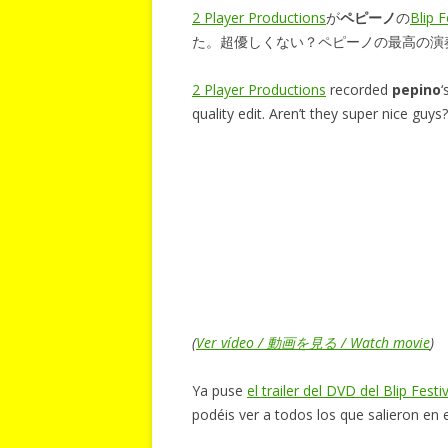
2 Player Productions
が
ペピーノ
の
Blip F
た。超優しくない？ペピーノの最高の演
2 Player Productions
recorded
pepino
‘
quality edit. Aren’t they super nice guys
(
Ver vídeo / 動画を見る / Watch movie
)
Ya puse
el trailer del DVD del Blip Festi
podéis ver a todos los que salieron en el