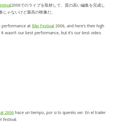
estival
2006でのライブを取材して、質の高い編集を完成し
奏じゃないけど最高の映像だ。
s performance at
Blip Festival
2006, and here’s their high
? It wasn’t our best performance, but it’s our best video.
val 2006
hace un tiempo, por si lo queréis ver. En el trailer
 festival.