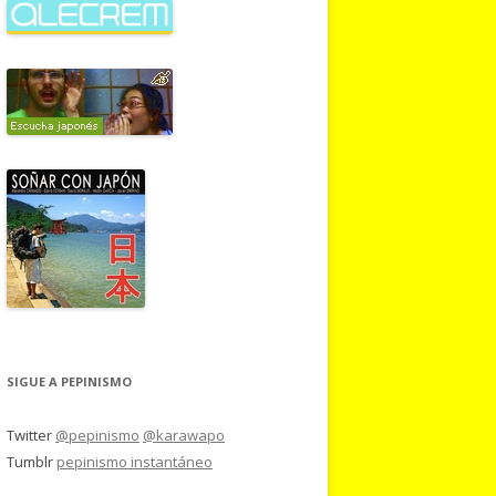
SIGUE A PEPINISMO
Twitter
@pepinismo
@karawapo
Tumblr
pepinismo instantáneo