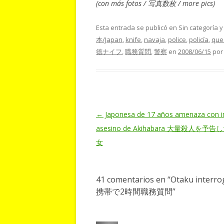
(con más fotos / 写真数枚 / more pics)
Esta entrada se publicó en Sin categoría 
本/Japan
,
knife
,
navaja
,
police
,
policía
,
que
徳ナイフ
,
職務質問
,
警察
en
2008/06/15
po
Navegación
←
Japonesa de 17 años amenaza con im
de
asesino de Akihabara 大量殺人を予
entradas
女
41 comentarios en “
Otaku interr
携帯で2時間職務質問
”