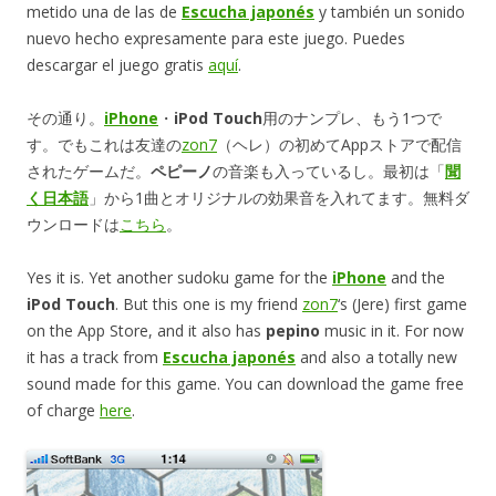
metido una de las de
Escucha japonés
y también un sonido
nuevo hecho expresamente para este juego. Puedes
descargar el juego gratis
aquí
.
その通り。
iPhone
・
iPod Touch
用のナンプレ、もう1つで
す。でもこれは友達の
zon7
（ヘレ）の初めてAppストアで配信
されたゲームだ。
ペピーノ
の音楽も入っているし。最初は「
聞
く日本語
」から1曲とオリジナルの効果音を入れてます。無料ダ
ウンロードは
こちら
。
Yes it is. Yet another sudoku game for the
iPhone
and the
iPod Touch
. But this one is my friend
zon7
‘s (Jere) first game
on the App Store, and it also has
pepino
music in it. For now
it has a track from
Escucha japonés
and also a totally new
sound made for this game. You can download the game free
of charge
here
.