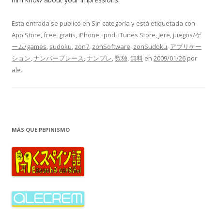
Esta entrada se publicó en Sin categoría y está etiquetada con
App Store
,
free
,
gratis
,
iPhone
,
ipod
,
iTunes Store
,
Jere
,
juegos/ゲ
ーム/games
,
sudoku
,
zon7
,
zonSoftware
,
zonSudoku
,
アプリケー
ション
,
ナンバープレース
,
ナンプレ
,
数独
,
無料
en
2009/01/26
por
ale
.
MÁS QUE PEPINISMO