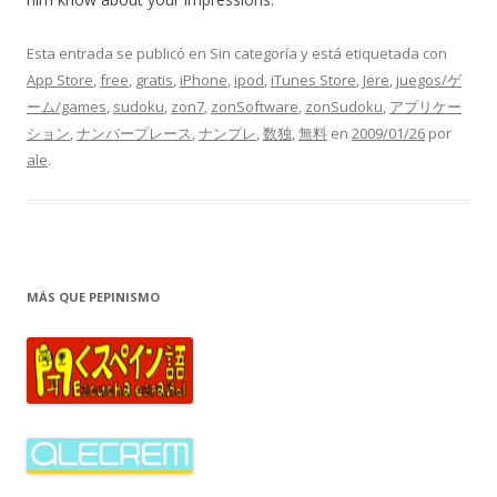
Esta entrada se publicó en Sin categoría y está etiquetada con
App Store
,
free
,
gratis
,
iPhone
,
ipod
,
iTunes Store
,
Jere
,
juegos/ゲ
ーム/games
,
sudoku
,
zon7
,
zonSoftware
,
zonSudoku
,
アプリケー
ション
,
ナンバープレース
,
ナンプレ
,
数独
,
無料
en
2009/01/26
por
ale
.
MÁS QUE PEPINISMO