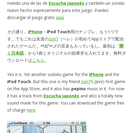
metido una de las de
Escucha japonés
y también un sonido
nuevo hecho expresamente para este juego. Puedes
descargar el juego gratis
aquí
.
その通り。
iPhone
・
iPod Touch
用のナンプレ、もう1つで
す。でもこれは友達の
zon7
（ヘレ）の初めてAppストアで配信
されたゲームだ。
ペピーノ
の音楽も入っているし。最初は「
聞
く日本語
」から1曲とオリジナルの効果音を入れてます。無料ダ
ウンロードは
こちら
。
Yes it is. Yet another sudoku game for the
iPhone
and the
iPod Touch
. But this one is my friend
zon7
‘s (Jere) first game
on the App Store, and it also has
pepino
music in it. For now
it has a track from
Escucha japonés
and also a totally new
sound made for this game. You can download the game free
of charge
here
.