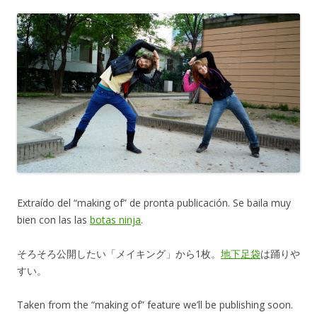
Extraído del “making of” de pronta publicación. Se baila muy
bien con las las
botas ninja
.
そろそろ公開したい「メイキング」から1枚。
地下足袋
は踊りや
すい。
Taken from the “making of” feature we’ll be publishing soon.