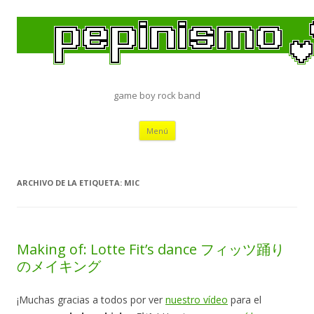
game boy rock band
Saltar
Menú
al
contenido
ARCHIVO DE LA ETIQUETA:
MIC
Making of: Lotte Fit’s dance フィッツ踊り
のメイキング
¡Muchas gracias a todos por ver
nuestro vídeo
para el