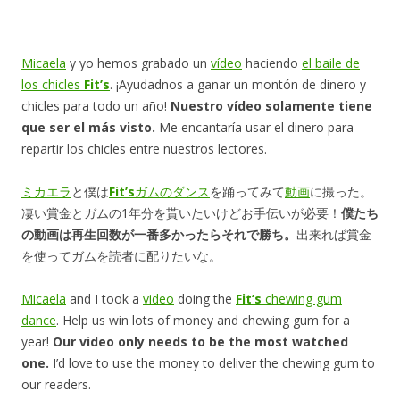
Micaela
y yo hemos grabado un
vídeo
haciendo
el baile de
los chicles
Fit’s
. ¡Ayudadnos a ganar un montón de dinero y
chicles para todo un año!
Nuestro vídeo solamente tiene
que ser el más visto.
Me encantaría usar el dinero para
repartir los chicles entre nuestros lectores.
ミカエラ
と僕は
Fit’s
ガムのダンス
を踊ってみて
動画
に撮った。
凄い賞金とガムの1年分を貰いたいけどお手伝いが必要！
僕たち
の動画は再生回数が一番多かったらそれで勝ち。
出来れば賞金
を使ってガムを読者に配りたいな。
Micaela
and I took a
video
doing the
Fit’s
chewing gum
dance
. Help us win lots of money and chewing gum for a
year!
Our video only needs to be the most watched
one.
I’d love to use the money to deliver the chewing gum to
our readers.