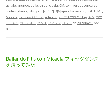
ad
,
ale
,
anuncio
,
baile
,
chicle
,
ciaela
,
CM
,
commercial
,
concurso
,
contest
,
dance
,
Fits
,
gum
,
Japón/日本/Japan
,
karawapo
,
LOTTE
,
Mic
,
Micaela
,
pepino/ペピーノ
,
videoblog/ビデオブログ/vlog
,
ガム
,
コマ
ーシャル
,
コンテスト
,
ダンス
,
フィッツ
,
ロッテ
en
2009/04/16
por
ale
.
Bailando Fit’s con Micaela フィッツダンス
を踊ってみた