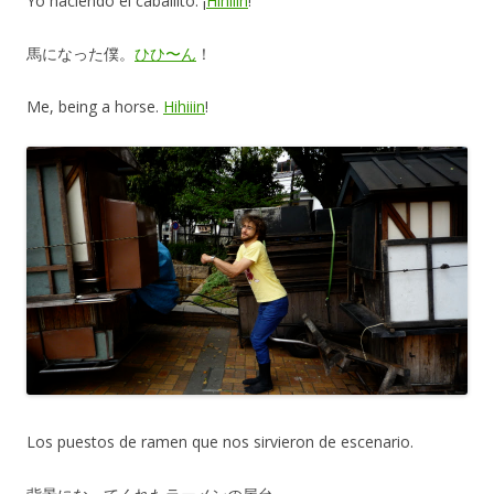
Yo haciendo el caballito. ¡
Hihiiin
!
馬になった僕。
ひひ〜ん
！
Me, being a horse.
Hihiiin
!
Los puestos de ramen que nos sirvieron de escenario.