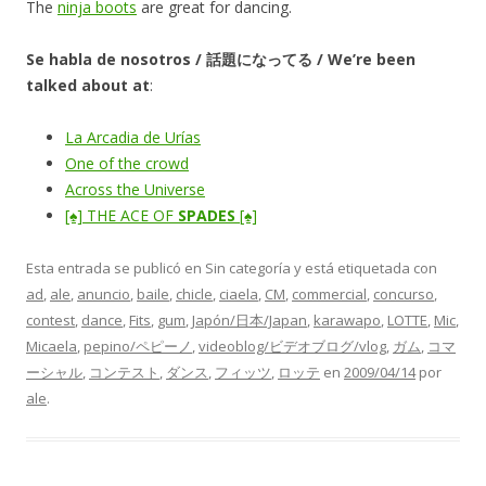
The
ninja boots
are great for dancing.
Se habla de nosotros / 話題になってる / We’re been
talked about at
:
La Arcadia de Urías
One of the crowd
Across the Universe
[♠] THE ACE OF
SPADES
[♠]
Esta entrada se publicó en Sin categoría y está etiquetada con
ad
,
ale
,
anuncio
,
baile
,
chicle
,
ciaela
,
CM
,
commercial
,
concurso
,
contest
,
dance
,
Fits
,
gum
,
Japón/日本/Japan
,
karawapo
,
LOTTE
,
Mic
,
Micaela
,
pepino/ペピーノ
,
videoblog/ビデオブログ/vlog
,
ガム
,
コマ
ーシャル
,
コンテスト
,
ダンス
,
フィッツ
,
ロッテ
en
2009/04/14
por
ale
.