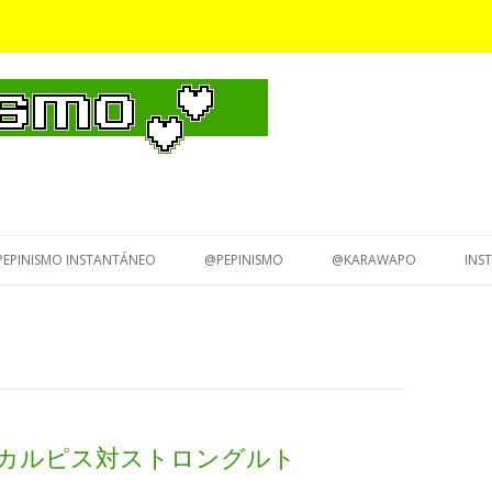
Saltar
al
PEPINISMO INSTANTÁNEO
@PEPINISMO
@KARAWAPO
INS
contenido
ongurt カルピス対ストロングルト