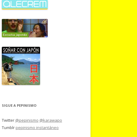
SIGUE A PEPINISMO
Twitter
@pepinismo
@karawapo
Tumblr
pepinismo instantáneo