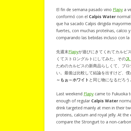
El fin de semana pasado vino
Flapy
a v
conformó con el
Calpis Water
normal 
que ha sacado Calpis dirigida mayorme
fuertes, con muchas proteínas, calcio y
comparando las bebidas incluso con la
先週末
Flapy
が遊びにきてくれてカルピ
くてストロングルトにしてみた。その
ス
ためのカルピスの新商品らしくて、プロ
い。最後は比較して結論を出すけど、僕
～もぉ～ホワイト
と同じ物になるだろう
Last weekend
Flapy
came to Fukuoka to
enough of regular
Calpis Water
normal
drink targeted mainly at men in their tw
proteins, calcium and royal jelly. At th
compare the Strongurt to a non-carbo