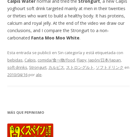
Calpis Water
normal and tried the
Strongurt
, a new Calpis
yoghourt soft drink targeted mainly at men in their twenties
or thirties who want to build a healthy body. It has proteins,
calcium and royal jelly. At the end of the video we draw our
conclusions, and I compare the Strongurt to a non-
carbonated
Fanta Moo Moo White
.
Esta entrada se publicó en Sin categoría y está etiquetada con
bebidas
,
Calpis
,
comida/食べ物/food
,
Flapy
,
Japón/日本/Japan
,
soft drinks
,
Strongurt
,
カルピス
,
ストロングルト
,
ソフトドリンク
en
2010/04/16
por
ale
.
MÁS QUE PEPINISMO