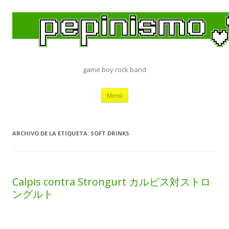
game boy rock band
Saltar
Menú
al
contenido
ARCHIVO DE LA ETIQUETA:
SOFT DRINKS
Calpis contra Strongurt カルピス対ストロ
ングルト