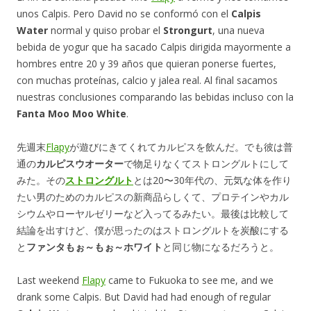
unos Calpis. Pero David no se conformó con el
Calpis
Water
normal y quiso probar el
Strongurt
, una nueva
bebida de yogur que ha sacado Calpis dirigida mayormente a
hombres entre 20 y 39 años que quieran ponerse fuertes,
con muchas proteínas, calcio y jalea real. Al final sacamos
nuestras conclusiones comparando las bebidas incluso con la
Fanta Moo Moo White
.
先週末
Flapy
が遊びにきてくれてカルピスを飲んだ。でも彼は普
通の
カルピスウオーター
で物足りなくてストロングルトにして
みた。その
ストロングルト
とは20〜30年代の、元気な体を作り
たい男のためのカルピスの新商品らしくて、プロテインやカル
シウムやローヤルゼリーなど入ってるみたい。最後は比較して
結論を出すけど、僕が思ったのはストロングルトを炭酸にする
と
ファンタもぉ～もぉ～ホワイト
と同じ物になるだろうと。
Last weekend
Flapy
came to Fukuoka to see me, and we
drank some Calpis. But David had had enough of regular