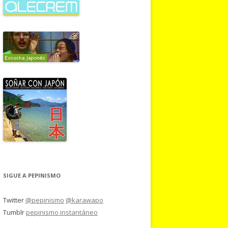
SIGUE A PEPINISMO
Twitter
@pepinismo
@karawapo
Tumblr
pepinismo instantáneo