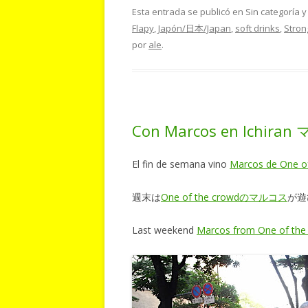
Esta entrada se publicó en Sin categoría 
Flapy
,
Japón/日本/Japan
,
soft drinks
,
Stron
por
ale
.
Con Marcos en Ichi
El fin de semana vino
Marcos de One o
週末は
One of the crowdのマルコス
が遊
Last weekend
Marcos from One of the