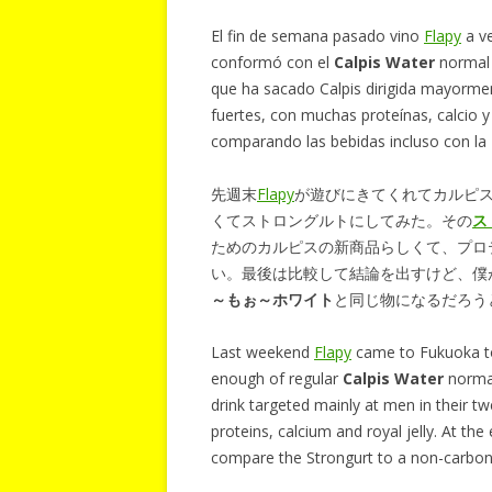
El fin de semana pasado vino
Flapy
a v
conformó con el
Calpis Water
normal 
que ha sacado Calpis dirigida mayorme
fuertes, con muchas proteínas, calcio y
comparando las bebidas incluso con la
先週末
Flapy
が遊びにきてくれてカルピ
くてストロングルトにしてみた。その
ス
ためのカルピスの新商品らしくて、プロ
い。最後は比較して結論を出すけど、僕
～もぉ～ホワイト
と同じ物になるだろう
Last weekend
Flapy
came to Fukuoka to
enough of regular
Calpis Water
normal
drink targeted mainly at men in their tw
proteins, calcium and royal jelly. At th
compare the Strongurt to a non-carbo