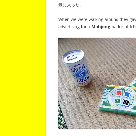
気に入った。
When we were walking around they ga
advertising for a
Mahjong
parlor at Ichi