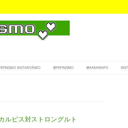
Saltar
al
PEPINISMO INSTANTÁNEO
@PEPINISMO
@KARAWAPO
INS
contenido
ongurt カルピス対ストロングルト