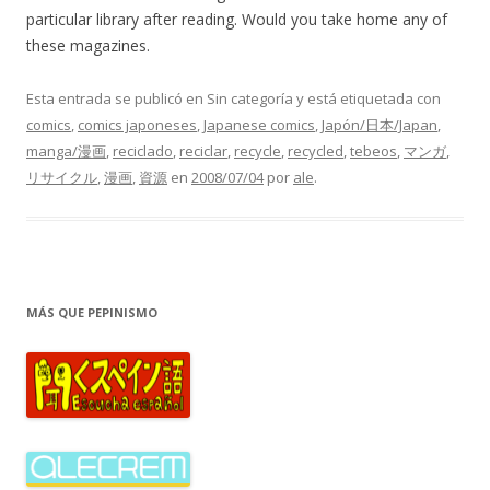
particular library after reading. Would you take home any of
these magazines.
Esta entrada se publicó en Sin categoría y está etiquetada con
comics
,
comics japoneses
,
Japanese comics
,
Japón/日本/Japan
,
manga/漫画
,
reciclado
,
reciclar
,
recycle
,
recycled
,
tebeos
,
マンガ
,
リサイクル
,
漫画
,
資源
en
2008/07/04
por
ale
.
MÁS QUE PEPINISMO