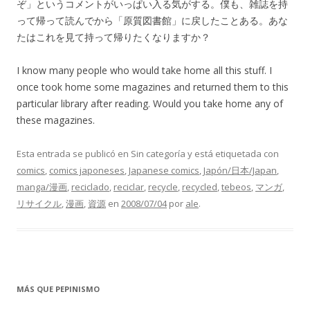
ぞ」というコメントがいっぱい入る気がする。僕も、雑誌を持
って帰って読んでから「原質図書館」に戻したことある。あな
たはこれを見て持って帰りたくなりますか？
I know many people who would take home all this stuff. I
once took home some magazines and returned them to this
particular library after reading. Would you take home any of
these magazines.
Esta entrada se publicó en Sin categoría y está etiquetada con
comics
,
comics japoneses
,
Japanese comics
,
Japón/日本/Japan
,
manga/漫画
,
reciclado
,
reciclar
,
recycle
,
recycled
,
tebeos
,
マンガ
,
リサイクル
,
漫画
,
資源
en
2008/07/04
por
ale
.
MÁS QUE PEPINISMO