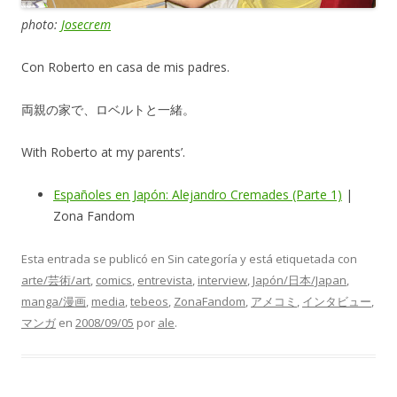
photo:
Josecrem
Con Roberto en casa de mis padres.
両親の家で、ロベルトと一緒。
With Roberto at my parents’.
Españoles en Japón: Alejandro Cremades (Parte 1)
|
Zona Fandom
Esta entrada se publicó en Sin categoría y está etiquetada con
arte/芸術/art
,
comics
,
entrevista
,
interview
,
Japón/日本/Japan
,
manga/漫画
,
media
,
tebeos
,
ZonaFandom
,
アメコミ
,
インタビュー
,
マンガ
en
2008/09/05
por
ale
.