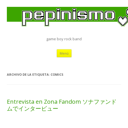
game boy rock band
Saltar
Menú
al
contenido
ARCHIVO DE LA ETIQUETA:
COMICS
Entrevista en Zona Fandom ソナファンド
ムでインタービュー