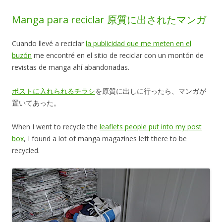
Manga para reciclar 原質に出されたマンガ
Cuando llevé a reciclar
la publicidad que me meten en el
buzón
me encontré en el sitio de reciclar con un montón de
revistas de manga ahí abandonadas.
ポストに入れられるチラシ
を原質に出しに行ったら、マンガが
置いてあった。
When I went to recycle the
leaflets people put into my post
box
, I found a lot of manga magazines left there to be
recycled.