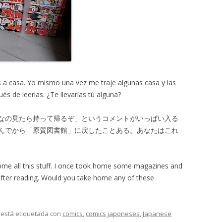
s a casa. Yo mismo una vez me traje algunas casa y las
ués de leerlas. ¿Te llevarías tú alguna?
なの見たら持って帰るぞ」というコメントがいっぱい入る
んでから「原質図書館」に戻したことある。あなたはこれ
me all this stuff. I once took home some magazines and
y after reading. Would you take home any of these
y está etiquetada con
comics
,
comics japoneses
,
Japanese