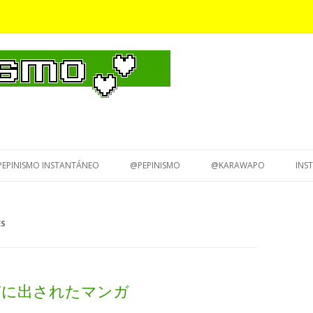
Saltar
al
PEPINISMO INSTANTÁNEO
@PEPINISMO
@KARAWAPO
INS
contenido
ES
ar 原質に出されたマンガ