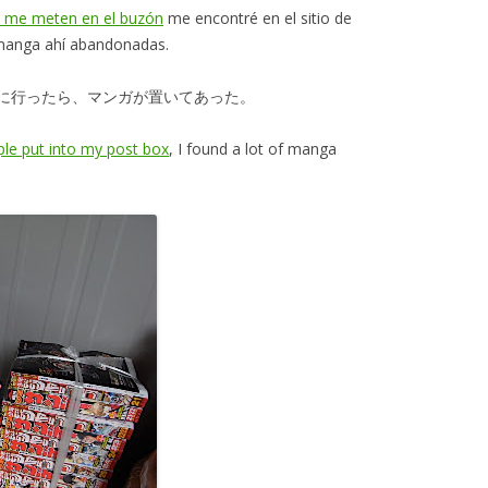
ue me meten en el buzón
me encontré en el sitio de
 manga ahí abandonadas.
に行ったら、マンガが置いてあった。
ple put into my post box
, I found a lot of manga