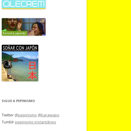
SIGUE A PEPINISMO
Twitter
@pepinismo
@karawapo
Tumblr
pepinismo instantáneo