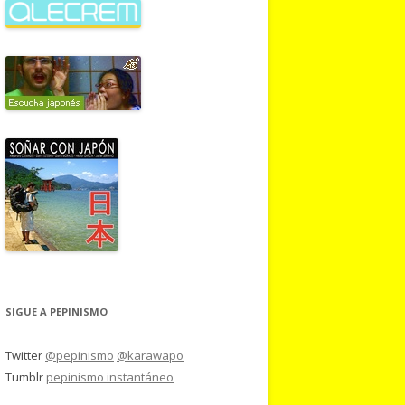
SIGUE A PEPINISMO
Twitter
@pepinismo
@karawapo
Tumblr
pepinismo instantáneo