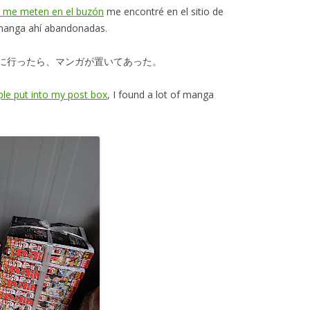
ue me meten en el buzón
me encontré en el sitio de
 manga ahí abandonadas.
に行ったら、マンガが置いてあった。
ple put into my post box
, I found a lot of manga