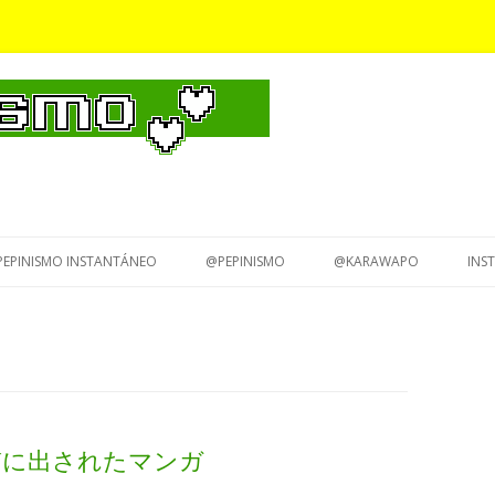
Saltar
al
PEPINISMO INSTANTÁNEO
@PEPINISMO
@KARAWAPO
INS
contenido
ar 原質に出されたマンガ