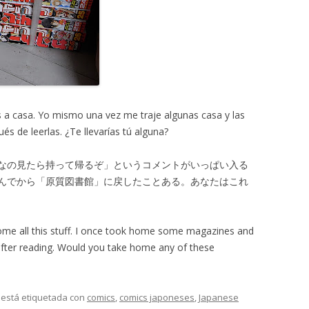
s a casa. Yo mismo una vez me traje algunas casa y las
ués de leerlas. ¿Te llevarías tú alguna?
なの見たら持って帰るぞ」というコメントがいっぱい入る
んでから「原質図書館」に戻したことある。あなたはこれ
me all this stuff. I once took home some magazines and
y after reading. Would you take home any of these
y está etiquetada con
comics
,
comics japoneses
,
Japanese