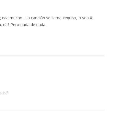
gusta mucho… la canción se llama «equis», o sea X…
a, eh? Pero nada de nada.
as!!!