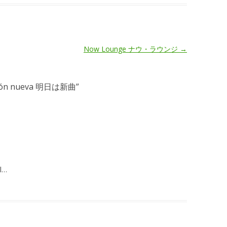
Now Lounge ナウ・ラウンジ
→
ción nueva 明日は新曲
”
al…