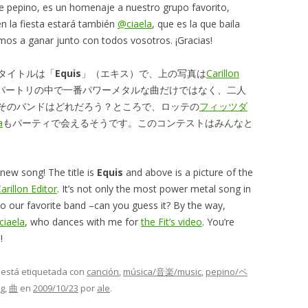
e pepino, es un homenaje a nuestro grupo favorito,
en la fiesta estará también
@ciaela
, que es la que baila
os a ganar junto con todos vosotros. ¡Gracias!
タイトルは「
Equis
」（エキス）で、上の写真は
Carillon
のレパートリの中で一番パワーメタルな曲だけではなく、二人
そのバンドはどれだろう？ところで、ロッテの
フィッツダ
a
もパーティで会えるそうです。このコンテストはみんなと
new song! The title is
Equis
and above is a picture of the
arillon Editor
. It’s not only the most power metal song in
o our favorite band –can you guess it? By the way,
ciaela
, who dances with me for
the Fit’s video
. You’re
!
y está etiquetada con
canción
,
música/音楽/music
,
pepino/ペ
g
,
曲
en
2009/10/23
por
ale
.