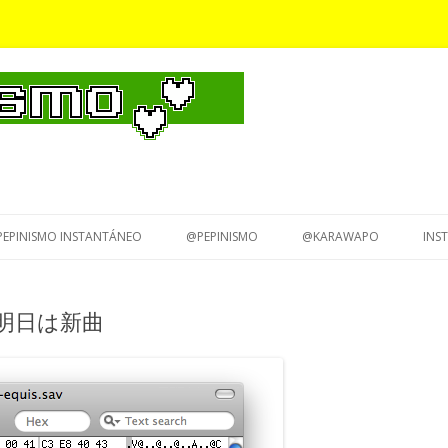
Saltar
al
PEPINISMO INSTANTÁNEO
@PEPINISMO
@KARAWAPO
INS
contenido
va 明日は新曲