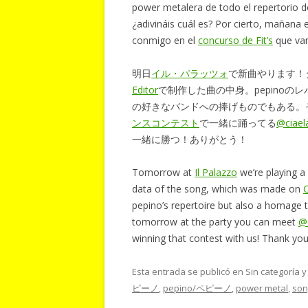
power metalera de todo el repertorio d
¿adivináis cuál es? Por cierto, mañana 
conmigo en el
concurso de Fit’s
que vam
明日
イル・パラッツォ
で新曲やります！
Editor
で制作した曲の中身。pepino
の好きなバンドへの捧げものでもある。
ンスコンテスト
で一緒に踊ってる
@ciael
一緒に勝つ！ありがとう！
Tomorrow at
Il Palazzo
we’re playing a 
data of the song, which was made on
C
pepino’s repertoire but also a homage t
tomorrow at the party you can meet
@
winning that contest with us! Thank you
Esta entrada se publicó en Sin categoría 
ピーノ
,
pepino/ペピーノ
,
power metal
,
son