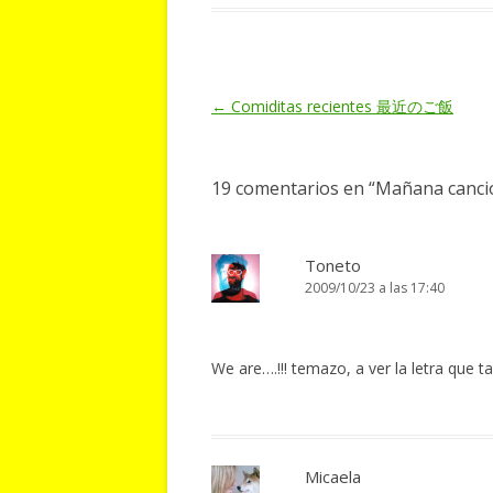
Navegación
←
Comiditas recientes 最近のご飯
de
entradas
19 comentarios en “
Mañana can
Toneto
2009/10/23 a las 17:40
We are….!!! temazo, a ver la letra que t
Micaela