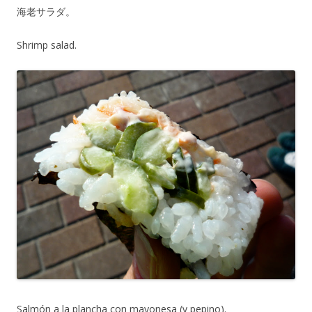
海老サラダ。
Shrimp salad.
Salmón a la plancha con mayonesa (y pepino).