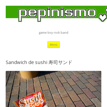
game boy rock band
Saltar
Menú
al
contenido
Sandwich de sushi 寿司サンド