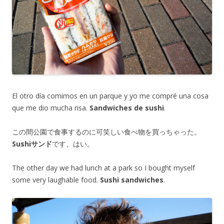
El otro día comimos en un parque y yo me compré una cosa
que me dio mucha risa.
Sandwiches de sushi
.
この間公園で食事するのに可笑しい食べ物を買っちゃった。
Sushiサンド
です、はい。
The other day we had lunch at a park so I bought myself
some very laughable food.
Sushi sandwiches
.