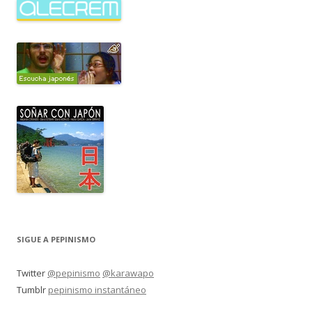
SIGUE A PEPINISMO
Twitter
@pepinismo
@karawapo
Tumblr
pepinismo instantáneo