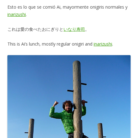
Esto es lo que se comió Ai, mayormente onigiris normales y
inarizushi
.
これは愛の食べたおにぎりと
いなり寿司
。
This is Ai’s lunch, mostly regular onigiri and
inarizushi
.