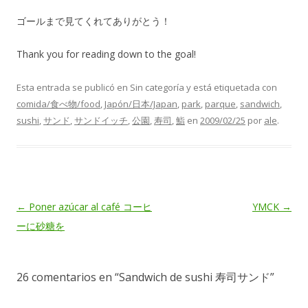
ゴールまで見てくれてありがとう！
Thank you for reading down to the goal!
Esta entrada se publicó en Sin categoría y está etiquetada con
comida/食べ物/food
,
Japón/日本/Japan
,
park
,
parque
,
sandwich
,
sushi
,
サンド
,
サンドイッチ
,
公園
,
寿司
,
鮨
en
2009/02/25
por
ale
.
Navegación
←
Poner azúcar al café コーヒ
YMCK
→
de
ーに砂糖を
entradas
26 comentarios en “
Sandwich de sushi 寿司サンド
”