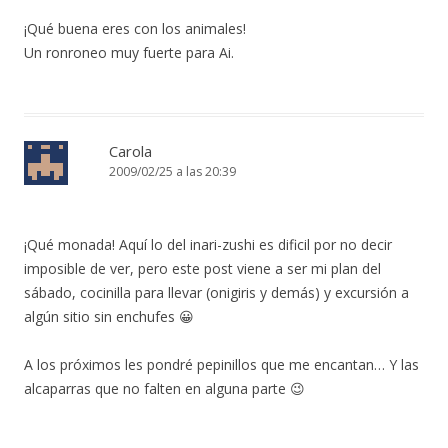
¡Qué buena eres con los animales!
Un ronroneo muy fuerte para Ai.
Carola
2009/02/25 a las 20:39
¡Qué monada! Aquí lo del inari-zushi es dificil por no decir
imposible de ver, pero este post viene a ser mi plan del
sábado, cocinilla para llevar (onigiris y demás) y excursión a
algún sitio sin enchufes 😀
A los próximos les pondré pepinillos que me encantan… Y las
alcaparras que no falten en alguna parte 😉