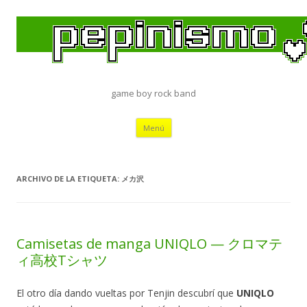
game boy rock band
Saltar
Menú
al
contenido
ARCHIVO DE LA ETIQUETA:
メカ沢
Camisetas de manga UNIQLO — クロマテ
ィ高校Tシャツ
El otro día dando vueltas por Tenjin descubrí que
UNIQLO