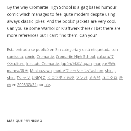
By the way Cromartie High School is a gag based humour
comic which manages to feel quite modern despite using
always classic jokes. And the books’ jackets are very cool.
Can you se some Warhol or Kraftwerk there? I bet there are
more references but I can’t find them. Can you?
Esta entrada se publicó en Sin categoría y está etiquetada con
camiseta
,
comic
,
Cromartie
,
Cromartie High School
,
cultura/文
化/culture
,
Instituto Cromartie
,
Japón/日本/Japan
,
manga/漫画
,
manga/漫画
,
Mechazawa
,
moda/ファッション/fashion
,
shirt
,
t
shirt
,
Tシャツ
,
UNIQLO
,
クロマティ高校
,
マンガ
,
メカ沢
,
ユニクロ
,
漫
画
en
2008/03/31
por
ale
.
MÁS QUE PEPINISMO