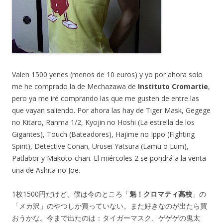
Valen 1500 yenes (menos de 10 euros) y yo por ahora solo
me he comprado la de Mechazawa de
Instituto Cromartie
,
pero ya me iré comprando las que me gusten de entre las
que vayan saliendo. Por ahora las hay de Tiger Mask, Gegege
no Kitaro, Ranma 1/2, Kyojin no Hoshi (La estrella de los
Gigantes), Touch (Bateadores), Hajime no Ippo (Fighting
Spirit), Detective Conan, Urusei Yatsura (Lamu o Lum),
Patlabor y Makoto-chan. El miércoles 2 se pondrá a la venta
una de Ashita no Joe.
1枚1500円だけど、僕は今のところ「
魁！クロマティ高校
」の
「メカ沢」のやつしか買っていない。また好きなのが出たら買
おうかな。今まで出たのは：タイガーマスク、ゲゲゲの鬼太