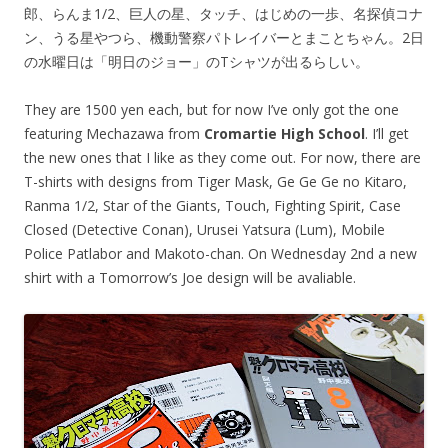
郎、らんま1/2、巨人の星、タッチ、はじめの一歩、名探偵コナ
ン、うる星やつら、機動警察パトレイバーとまことちゃん。2日
の水曜日は「明日のジョー」のTシャツが出るらしい。
They are 1500 yen each, but for now I’ve only got the one
featuring Mechazawa from
Cromartie High School
. I’ll get
the new ones that I like as they come out. For now, there are
T-shirts with designs from Tiger Mask, Ge Ge Ge no Kitaro,
Ranma 1/2, Star of the Giants, Touch, Fighting Spirit, Case
Closed (Detective Conan), Urusei Yatsura (Lum), Mobile
Police Patlabor and Makoto-chan. On Wednesday 2nd a new
shirt with a Tomorrow’s Joe design will be avaliable.