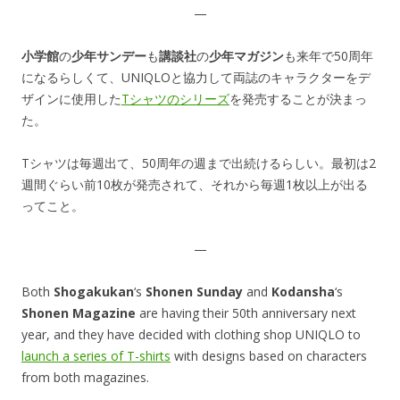
—
小学館
の
少年サンデー
も
講談社
の
少年マガジン
も来年で50周年
になるらしくて、UNIQLOと協力して両誌のキャラクターをデ
ザインに使用した
Tシャツのシリーズ
を発売することが決まっ
た。
Tシャツは毎週出て、50周年の週まで出続けるらしい。最初は2
週間ぐらい前10枚が発売されて、それから毎週1枚以上が出る
ってこと。
—
Both
Shogakukan
‘s
Shonen Sunday
and
Kodansha
‘s
Shonen Magazine
are having their 50th anniversary next
year, and they have decided with clothing shop UNIQLO to
launch a series of T-shirts
with designs based on characters
from both magazines.