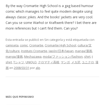
By the way Cromartie High School is a gag based humour
comic which manages to feel quite modern despite using
always classic jokes. And the books’ jackets are very cool.
Can you se some Warhol or Kraftwerk there? I bet there are
more references but I can’t find them. Can you?
Esta entrada se publicó en Sin categoría y está etiquetada con
camiseta
,
comic
,
Cromartie
,
Cromartie High School
,
cultura/文
化/culture
,
Instituto Cromartie
,
Japón/日本/Japan
,
manga/漫画
,
manga/漫画
,
Mechazawa
,
moda/ファッション/fashion
,
shirt
,
t
shirt
,
Tシャツ
,
UNIQLO
,
クロマティ高校
,
マンガ
,
メカ沢
,
ユニクロ
,
漫
画
en
2008/03/31
por
ale
.
MÁS QUE PEPINISMO