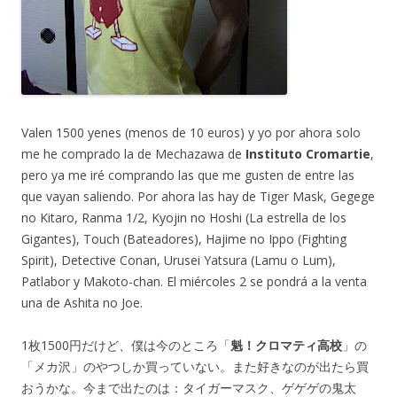
Valen 1500 yenes (menos de 10 euros) y yo por ahora solo
me he comprado la de Mechazawa de
Instituto Cromartie
,
pero ya me iré comprando las que me gusten de entre las
que vayan saliendo. Por ahora las hay de Tiger Mask, Gegege
no Kitaro, Ranma 1/2, Kyojin no Hoshi (La estrella de los
Gigantes), Touch (Bateadores), Hajime no Ippo (Fighting
Spirit), Detective Conan, Urusei Yatsura (Lamu o Lum),
Patlabor y Makoto-chan. El miércoles 2 se pondrá a la venta
una de Ashita no Joe.
1枚1500円だけど、僕は今のところ「
魁！クロマティ高校
」の
「メカ沢」のやつしか買っていない。また好きなのが出たら買
おうかな。今まで出たのは：タイガーマスク、ゲゲゲの鬼太