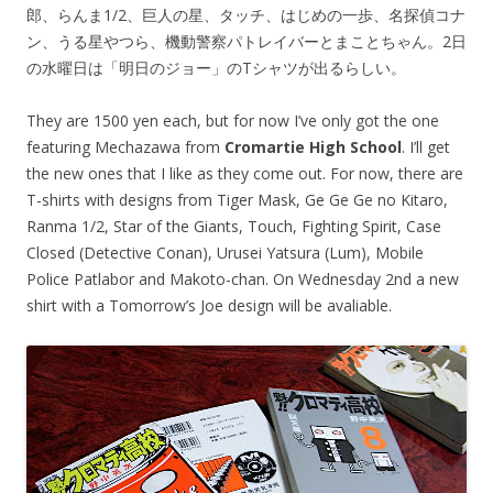
郎、らんま1/2、巨人の星、タッチ、はじめの一歩、名探偵コナ
ン、うる星やつら、機動警察パトレイバーとまことちゃん。2日
の水曜日は「明日のジョー」のTシャツが出るらしい。
They are 1500 yen each, but for now I’ve only got the one
featuring Mechazawa from
Cromartie High School
. I’ll get
the new ones that I like as they come out. For now, there are
T-shirts with designs from Tiger Mask, Ge Ge Ge no Kitaro,
Ranma 1/2, Star of the Giants, Touch, Fighting Spirit, Case
Closed (Detective Conan), Urusei Yatsura (Lum), Mobile
Police Patlabor and Makoto-chan. On Wednesday 2nd a new
shirt with a Tomorrow’s Joe design will be avaliable.