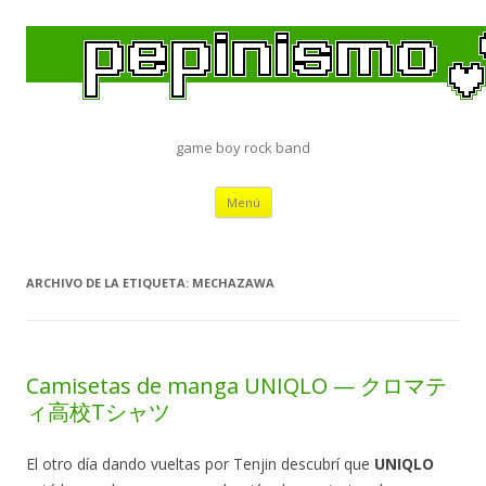
game boy rock band
Saltar
Menú
al
contenido
ARCHIVO DE LA ETIQUETA:
MECHAZAWA
Camisetas de manga UNIQLO — クロマテ
ィ高校Tシャツ
El otro día dando vueltas por Tenjin descubrí que
UNIQLO