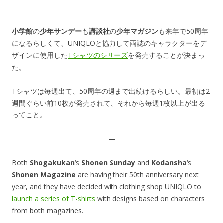
—
小学館
の
少年サンデー
も
講談社
の
少年マガジン
も来年で50周年
になるらしくて、UNIQLOと協力して両誌のキャラクターをデ
ザインに使用した
Tシャツのシリーズ
を発売することが決まっ
た。
Tシャツは毎週出て、50周年の週まで出続けるらしい。最初は2
週間ぐらい前10枚が発売されて、それから毎週1枚以上が出る
ってこと。
—
Both
Shogakukan
‘s
Shonen Sunday
and
Kodansha
‘s
Shonen Magazine
are having their 50th anniversary next
year, and they have decided with clothing shop UNIQLO to
launch a series of T-shirts
with designs based on characters
from both magazines.