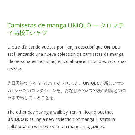
Camisetas de manga UNIQLO — クロマテ
ィ高校Tシャツ
El otro día dando vueltas por Tenjin descubrí que
UNIQLO
está lanzando una nueva colección de camisetas de manga
(de personajes de cómic) en colaboración con dos veteranas
revistas.
先日天神でうろうろしていたら知った。
UNIQLO
が新しいマン
ガTシャツのコレクションを、おなじみの2つの漫画雑誌とのコ
ラボで出していることを。
The other day having a walk by Tenjin I found out that
UNIQLO
is selling a new collection of manga T-shirts in
collaboration with two veteran manga magazines.