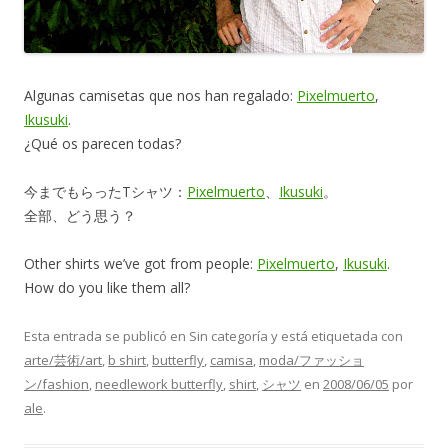
Algunas camisetas que nos han regalado:
Pixelmuerto
,
Ikusuki
.
¿Qué os parecen todas?
今までもらったTシャツ：
Pixelmuerto
、
Ikusuki
。
全部、どう思う？
Other shirts we’ve got from people:
Pixelmuerto
,
Ikusuki
.
How do you like them all?
Esta entrada se publicó en Sin categoría y está etiquetada con
arte/芸術/art
,
b shirt
,
butterfly
,
camisa
,
moda/ファッショ
ン/fashion
,
needlework butterfly
,
shirt
,
シャツ
en
2008/06/05
por
ale
.