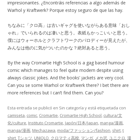
impresionantes. ¿Encontráis referencias a algo además de
Warhol y Kraftwerk? Porque estoy seguro de que las hay.
ちなみに「クロ高」は古いギャグを使いながらある意味「おし
ゃれ」でいられるのは凄いと思う。表紙もかっこいいと思う。
僕にはウォーホルとクラフトワークのパロディーが見えたが、
みんなは他のに気がついたのかな？絶対あると思う。
By the way Cromartie High School is a gag based humour
comic which manages to feel quite modern despite using
always classic jokes. And the books’ jackets are very cool.
Can you se some Warhol or Kraftwerk there? I bet there are
more references but I can’t find them. Can you?
Esta entrada se publicó en Sin categoría y está etiquetada con
camiseta
,
comic
,
Cromartie
,
Cromartie High School
,
cultura/文
化/culture
,
Instituto Cromartie
,
Japón/日本/Japan
,
manga/漫画
,
manga/漫画
,
Mechazawa
,
moda/ファッション/fashion
,
shirt
,
t
shirt
,
Tシャツ
,
UNIQLO
,
クロマティ高校
,
マンガ
,
メカ沢
,
ユニクロ
,
漫