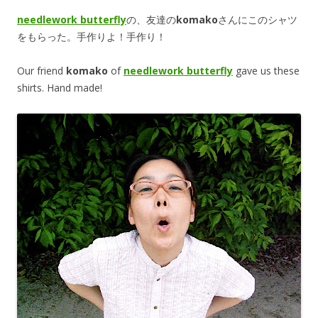
needlework butterfly
の、友達の
komako
さんにこのシャツ
をもらった。手作りよ！手作り！
Our friend
komako
of
needlework butterfly
gave us these
shirts. Hand made!