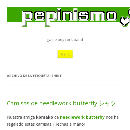
game boy rock band
Saltar
Menú
al
contenido
ARCHIVO DE LA ETIQUETA:
SHIRT
Camisas de needlework butterfly シャツ
Nuestra amiga
komako
de
needlework butterfly
nos ha
regalado estas camisas. ¡Hechas a mano!