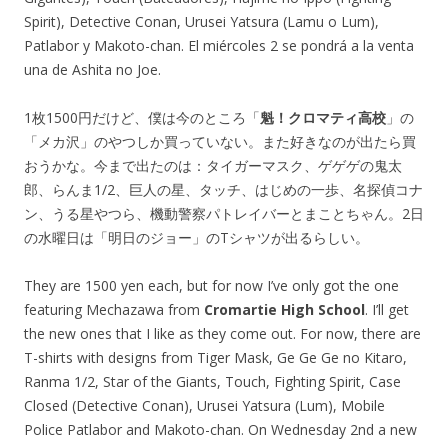
Spirit), Detective Conan, Urusei Yatsura (Lamu o Lum),
Patlabor y Makoto-chan. El miércoles 2 se pondrá a la venta
una de Ashita no Joe.
1枚1500円だけど、僕は今のところ「
魁！クロマティ高校
」の
「メカ沢」のやつしか買っていない。また好きなのが出たら買
おうかな。今まで出たのは：タイガーマスク、ゲゲゲの鬼太
郎、らんま1/2、巨人の星、タッチ、はじめの一歩、名探偵コナ
ン、うる星やつら、機動警察パトレイバーとまことちゃん。2日
の水曜日は「明日のジョー」のTシャツが出るらしい。
They are 1500 yen each, but for now I’ve only got the one
featuring Mechazawa from
Cromartie High School
. I’ll get
the new ones that I like as they come out. For now, there are
T-shirts with designs from Tiger Mask, Ge Ge Ge no Kitaro,
Ranma 1/2, Star of the Giants, Touch, Fighting Spirit, Case
Closed (Detective Conan), Urusei Yatsura (Lum), Mobile
Police Patlabor and Makoto-chan. On Wednesday 2nd a new