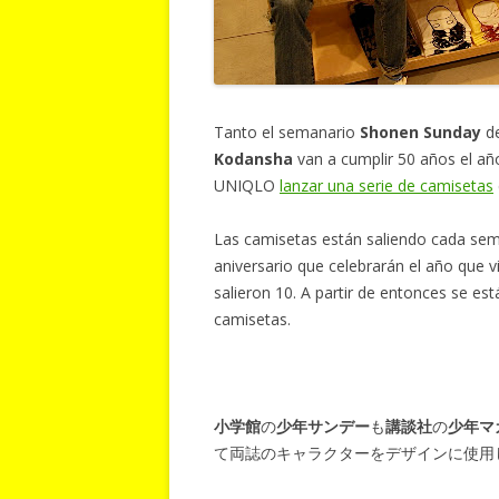
Tanto el semanario
Shonen Sunday
d
Kodansha
van a cumplir 50 años el año
UNIQLO
lanzar una serie de camisetas
Las camisetas están saliendo cada sem
aniversario que celebrarán el año que 
salieron 10. A partir de entonces se e
camisetas.
小学館
の
少年サンデー
も
講談社
の
少年マ
て両誌のキャラクターをデザインに使用