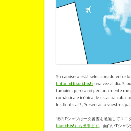
Su camiseta está seleccionado entre lo
botón «
I like this!
«
una vez al día. Si 
también, pero a mi personalmente me pu
romántica e icónica de estar «a caballo
los finalistas? ¡Presentad a vuestros pa
彼のTシャツは一次審査を通過してユニ
like this!
）も出来ます
。面白いTシャ