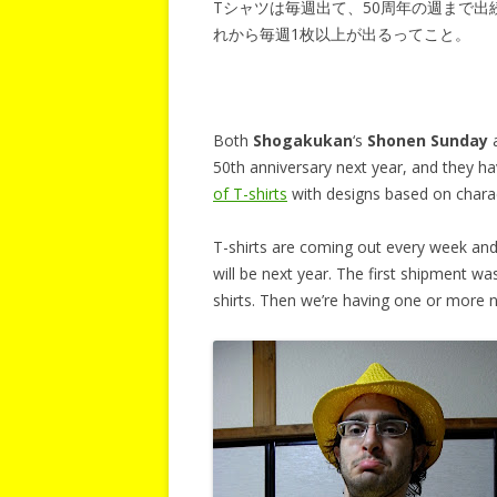
Tシャツは毎週出て、50周年の週まで出
れから毎週1枚以上が出るってこと。
Both
Shogakukan
‘s
Shonen Sunday
50th anniversary next year, and they 
of T-shirts
with designs based on chara
T-shirts are coming out every week and
will be next year. The first shipment w
shirts. Then we’re having one or more 