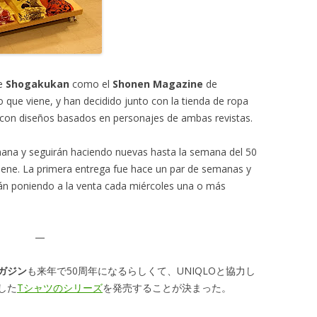
e
Shogakukan
como el
Shonen Magazine
de
 que viene, y han decidido junto con la tienda de ropa
con diseños basados en personajes de ambas revistas.
ana y seguirán haciendo nuevas hasta la semana del 50
viene. La primera entrega fue hace un par de semanas y
stán poniendo a la venta cada miércoles una o más
—
ガジン
も来年で50周年になるらしくて、UNIQLOと協力し
した
Tシャツのシリーズ
を発売することが決まった。