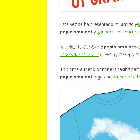
Esta vez se ha presentado mi amigo
@a
pepinismo.net
y
ganador del concurso
今回参加しているのは
pepinismo.net
アンヘル・イランソ)
。去年はスペイン
This time a friend of mine is taking part
pepinismo.net
logo and
winner of a N