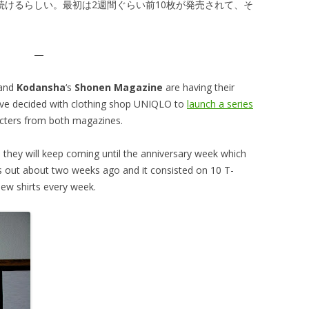
続けるらしい。最初は2週間ぐらい前10枚が発売されて、そ
—
and
Kodansha
‘s
Shonen Magazine
are having their
have decided with clothing shop UNIQLO to
launch a series
cters from both magazines.
 they will keep coming until the anniversary week which
as out about two weeks ago and it consisted on 10 T-
new shirts every week.