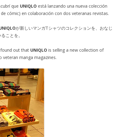
scubrí que
UNIQLO
está lanzando una nueva colección
de cómic) en colaboración con dos veteranas revistas.
UNIQLO
が新しいマンガTシャツのコレクションを、おなじ
いることを。
I found out that
UNIQLO
is selling a new collection of
two veteran manga magazines.