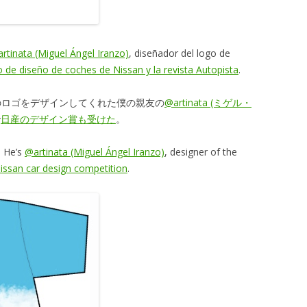
rtinata (Miguel Ángel Iranzo)
, diseñador del logo de
 de diseño de coches de Nissan y la revista Autopista
.
のロゴをデザインしてくれた僕の親友の
@artinata (ミゲル・
で
日産のデザイン賞も受けた
。
. He’s
@artinata (Miguel Ángel Iranzo)
, designer of the
issan car design competition
.