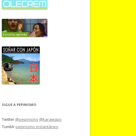
SIGUE A PEPINISMO
Twitter
@pepinismo
@karawapo
Tumblr
pepinismo instantáneo