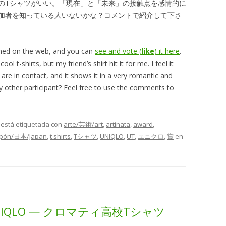
のTシャツがいい。「現在」と「未来」の接触点を感情的に
加者を知っている人いないかな？コメントで紹介して下さ
ished on the web, and you can
see and vote (
like
) it here
.
 t-shirts, but my friend’s shirt hit it for me. I feel it
re in contact, and it shows it in a very romantic and
 other participant? Feel free to use the comments to
y está etiquetada con
arte/芸術/art
,
artinata
,
award
,
apón/日本/Japan
,
t shirts
,
Tシャツ
,
UNIQLO
,
UT
,
ユニクロ
,
賞
en
a UNIQLO — クロマティ高校Tシャツ