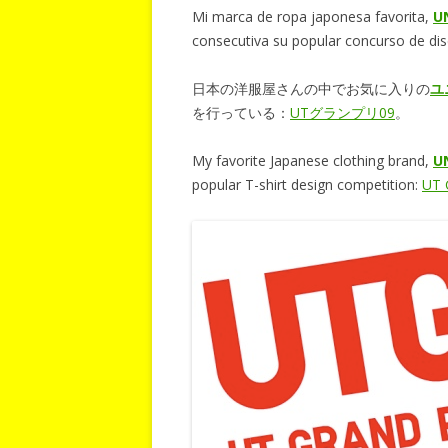
Mi marca de ropa japonesa favorita,
U
consecutiva su popular concurso de d
日本の洋服屋さんの中でお気に入りの
ユ
を行っている：
UTグランプリ09
。
My favorite Japanese clothing brand,
U
popular T-shirt design competition:
UT 