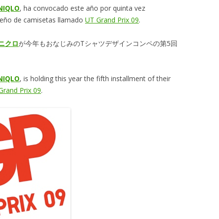
NIQLO
, ha convocado este año por quinta vez
iseño de camisetas llamado
UT Grand Prix 09
.
ニクロ
が今年もおなじみのTシャツデザインコンペの第5回
NIQLO
, is holding this year the fifth installment of their
Grand Prix 09
.