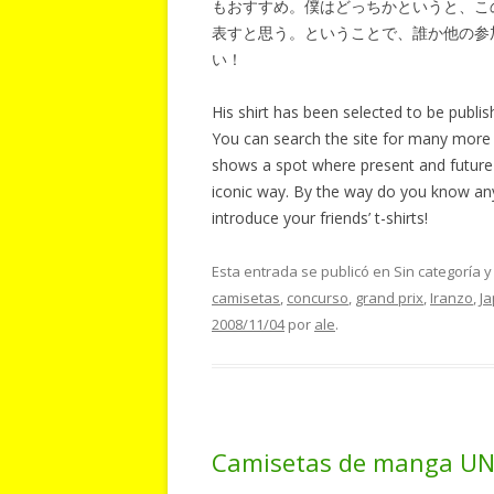
もおすすめ。僕はどっちかというと、こ
表すと思う。ということで、誰か他の参
い！
His shirt has been selected to be publ
You can search the site for many more cool
shows a spot where present and future a
iconic way. By the way do you know any
introduce your friends’ t-shirts!
Esta entrada se publicó en Sin categoría 
camisetas
,
concurso
,
grand prix
,
Iranzo
,
J
2008/11/04
por
ale
.
Camisetas de mang