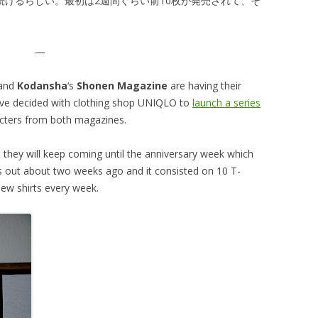
続けるらしい。最初は2週間ぐらい前10枚が発売されて、そ
—
and
Kodansha
‘s
Shonen Magazine
are having their
have decided with clothing shop UNIQLO to
launch a series
cters from both magazines.
 they will keep coming until the anniversary week which
as out about two weeks ago and it consisted on 10 T-
new shirts every week.