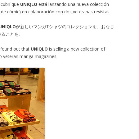
scubrí que
UNIQLO
está lanzando una nueva colección
de cómic) en colaboración con dos veteranas revistas.
UNIQLO
が新しいマンガTシャツのコレクションを、おなじ
いることを。
I found out that
UNIQLO
is selling a new collection of
two veteran manga magazines.