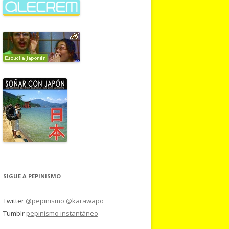
SIGUE A PEPINISMO
Twitter
@pepinismo
@karawapo
Tumblr
pepinismo instantáneo