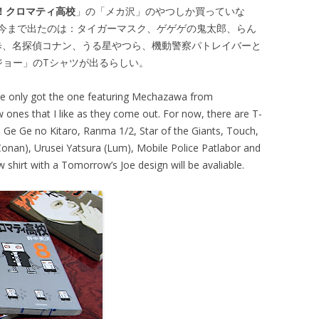
！クロマティ高校
」の「メカ沢」のやつしか買っていな
今まで出たのは：タイガーマスク、ゲゲゲの鬼太郎、らん
一歩、名探偵コナン、うる星やつら、機動警察パトレイバーと
ジョー」のTシャツが出るらしい。
’ve only got the one featuring Mechazawa from
new ones that I like as they come out. For now, there are T-
e Ge Ge no Kitaro, Ranma 1/2, Star of the Giants, Touch,
 Conan), Urusei Yatsura (Lum), Mobile Police Patlabor and
irt with a Tomorrow’s Joe design will be avaliable.