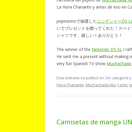
La Hora Chanante y antes de eso en Car
pepinismoで抽選した
ニンテンドーDS L
いでプレゼントを贈ってくれた！スペイ
シャツです。嬉しい！ありがとう！
The winner of the
Nintendo DS XL
I raf
He sent me a present without making me
very fun Spanish TV show
Muchachada 
Esta entrada se publicó en Sin categoría 
Hora Chanante
,
Muchachada Nui
,
t shirt
,
t
Camisetas de mang