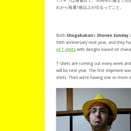
Tシャツは毎週出て、50周年の週まで出
れから毎週1枚以上が出るってこと。
Both
Shogakukan
‘s
Shonen Sunday
50th anniversary next year, and they 
of T-shirts
with designs based on chara
T-shirts are coming out every week and
will be next year. The first shipment w
shirts. Then we’re having one or more 