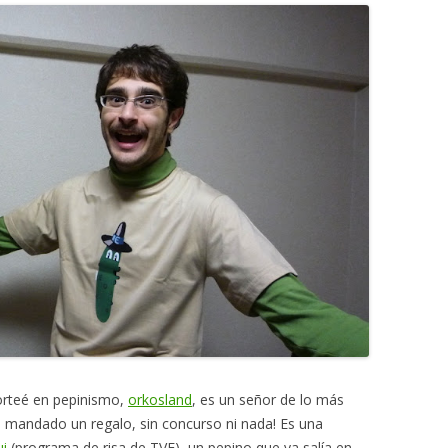
rteé en pepinismo,
orkosland
, es un señor de lo más
 mandado un regalo, sin concurso ni nada! Es una
i
(programa de risa de TVE), un pepino que ya salía en