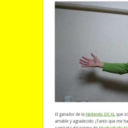
El ganador de la
Nintendo DS XL
que so
amable y agradecido. ¡Tanto que me ha
camiseta del pepino de
Muchachada Nu