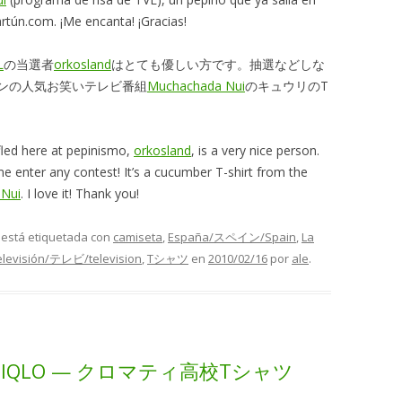
tún.com. ¡Me encanta! ¡Gracias!
L
の当選者
orkosland
はとても優しい方です。抽選などしな
ンの人気お笑いテレビ番組
Muchachada Nui
のキュウリのT
fled here at pepinismo,
orkosland
, is a very nice person.
 enter any contest! It’s a cucumber T-shirt from the
Nui
. I love it! Thank you!
y está etiquetada con
camiseta
,
España/スペイン/Spain
,
La
elevisión/テレビ/television
,
Tシャツ
en
2010/02/16
por
ale
.
a UNIQLO — クロマティ高校Tシャツ