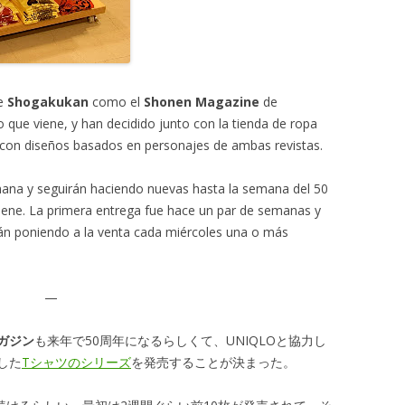
e
Shogakukan
como el
Shonen Magazine
de
 que viene, y han decidido junto con la tienda de ropa
con diseños basados en personajes de ambas revistas.
ana y seguirán haciendo nuevas hasta la semana del 50
viene. La primera entrega fue hace un par de semanas y
stán poniendo a la venta cada miércoles una o más
—
ガジン
も来年で50周年になるらしくて、UNIQLOと協力し
した
Tシャツのシリーズ
を発売することが決まった。