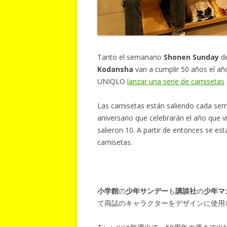
Tanto el semanario
Shonen Sunday
d
Kodansha
van a cumplir 50 años el año
UNIQLO
lanzar una serie de camisetas
Las camisetas están saliendo cada sem
aniversario que celebrarán el año que 
salieron 10. A partir de entonces se e
camisetas.
小学館
の
少年サンデー
も
講談社
の
少年マ
て両誌のキャラクターをデザインに使用