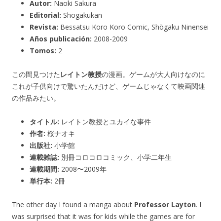
Autor:
Naoki Sakura
Editorial:
Shogakukan
Revista:
Bessatsu Koro Koro Comic, Shōgaku Ninensei
Años publicación:
2008-2009
Tomos:
2
この間見つけた
レイトン教授
の漫画。ゲームが大人向けなのに
これが子供向けで驚いたんだけど、ゲームじゃなくて映画関連
の作品みたい。
タイトル:
レイトン教授とユカイな事件
作者:
桜ナオキ
出版社:
小学館
連載雑誌:
別冊コロコロコミック、小学二年生
連載期間:
2008〜2009年
単行本:
2冊
The other day I found a manga about
Professor Layton
. I
was surprised that it was for kids while the games are for