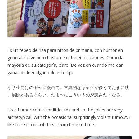
Es un tebeo de risa para niños de primaria, con humor en
general suave pero bastante cafre en ocasiones. Como la
mayoría de su categoría, claro. De vez en cuando me dan
ganas de leer alguno de este tipo.
小学生向けのギャグ漫画で、古典的なギャグが多くてたまに凄
い展開があるぐらい。たま〜にこういうのが読みたくなる。
It’s a humor comic for little kids and so the jokes are very
archetypical, with the occasional surprisingly violent turnout. I
like to read one of these from time to time.