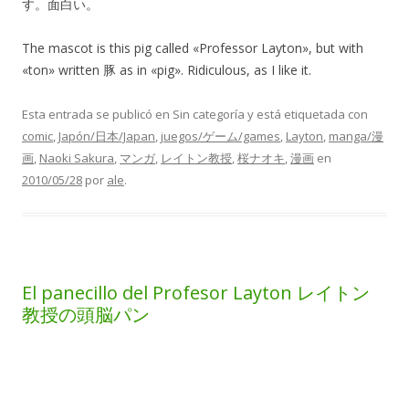
す。面白い。
The mascot is this pig called «Professor Layton», but with
«ton» written 豚 as in «pig». Ridiculous, as I like it.
Esta entrada se publicó en Sin categoría y está etiquetada con
comic
,
Japón/日本/Japan
,
juegos/ゲーム/games
,
Layton
,
manga/漫
画
,
Naoki Sakura
,
マンガ
,
レイトン教授
,
桜ナオキ
,
漫画
en
2010/05/28
por
ale
.
El panecillo del Profesor Layton レイトン
教授の頭脳パン