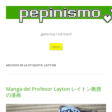
game boy rock band
Saltar
Menú
al
contenido
ARCHIVO DE LA ETIQUETA:
LAYTON
Manga del Profesor Layton レイトン教授
の漫画