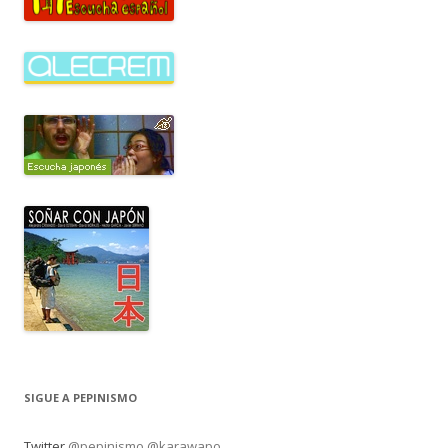
SIGUE A PEPINISMO
Twitter
@pepinismo
@karawapo