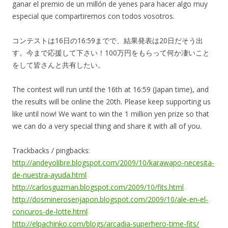
ganar el premio de un millón de yenes para hacer algo muy
especial que compartiremos con todos vosotros.
コンテストは16日の16:59までで、結果発表は20日だそう出
す。今まで応援して下さい！100万円をもらって何か凄いこと
をして皆さんと共有したい。
The contest will run until the 16th at 16:59 (Japan time), and
the results will be online the 20th. Please keep supporting us
like until now! We want to win the 1 million yen prize so that
we can do a very special thing and share it with all of you.
Trackbacks / pingbacks:
http://andeyolibre.blogspot.com/2009/10/karawapo-necesita-
de-nuestra-ayuda.html
http://carlosguzman.blogspot.com/2009/10/fits.html
http://dosminerosenjapon.blogspot.com/2009/10/ale-en-el-
concuros-de-lotte.html
http://elpachinko.com/blogs/arcadia-superhero-time-fits/