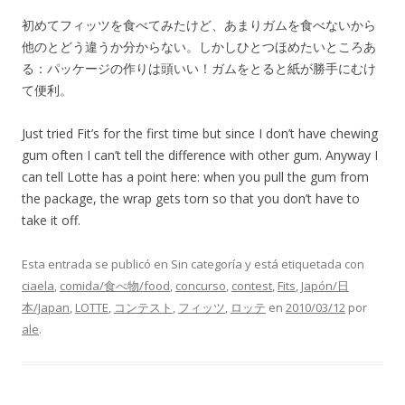
初めてフィッツを食べてみたけど、あまりガムを食べないから
他のとどう違うか分からない。しかしひとつほめたいところあ
る：パッケージの作りは頭いい！ガムをとると紙が勝手にむけ
て便利。
Just tried Fit’s for the first time but since I don’t have chewing
gum often I can’t tell the difference with other gum. Anyway I
can tell Lotte has a point here: when you pull the gum from
the package, the wrap gets torn so that you don’t have to
take it off.
Esta entrada se publicó en Sin categoría y está etiquetada con
ciaela
,
comida/食べ物/food
,
concurso
,
contest
,
Fits
,
Japón/日
本/Japan
,
LOTTE
,
コンテスト
,
フィッツ
,
ロッテ
en
2010/03/12
por
ale
.