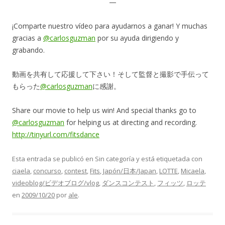
—
¡Comparte nuestro vídeo para ayudarnos a ganar! Y muchas
gracias a
@carlosguzman
por su ayuda dirigiendo y
grabando.
動画を共有して応援して下さい！そして監督と撮影で手伝って
もらった
@carlosguzman
に感謝。
Share our movie to help us win! And special thanks go to
@carlosguzman
for helping us at directing and recording.
http://tinyurl.com/fitsdance
Esta entrada se publicó en Sin categoría y está etiquetada con
ciaela
,
concurso
,
contest
,
Fits
,
Japón/日本/Japan
,
LOTTE
,
Micaela
,
videoblog/ビデオブログ/vlog
,
ダンスコンテスト
,
フィッツ
,
ロッテ
en
2009/10/20
por
ale
.