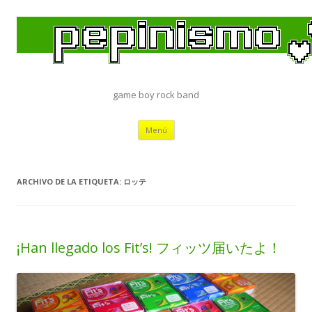
game boy rock band
Saltar
Menú
al
contenido
ARCHIVO DE LA ETIQUETA:
ロッテ
¡Han llegado los Fit’s! フィッツ届いたよ！