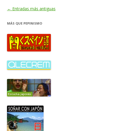
Navegación
←
Entradas más antiguas
de
MÁS QUE PEPINISMO
entradas