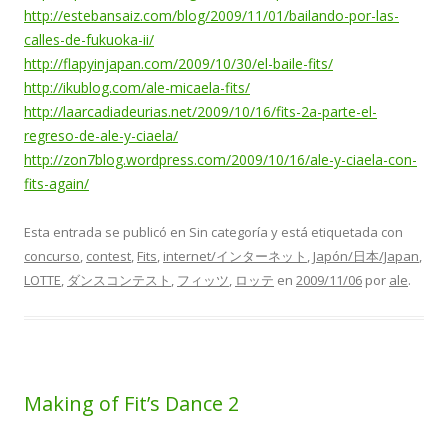
http://estebansaiz.com/blog/2009/11/01/bailando-por-las-
calles-de-fukuoka-ii/
http://flapyinjapan.com/2009/10/30/el-baile-fits/
http://ikublog.com/ale-micaela-fits/
http://laarcadiadeurias.net/2009/10/16/fits-2a-parte-el-
regreso-de-ale-y-ciaela/
http://zon7blog.wordpress.com/2009/10/16/ale-y-ciaela-con-
fits-again/
Esta entrada se publicó en Sin categoría y está etiquetada con
concurso
,
contest
,
Fits
,
internet/インターネット
,
Japón/日本/Japan
,
LOTTE
,
ダンスコンテスト
,
フィッツ
,
ロッテ
en
2009/11/06
por
ale
.
Making of Fit’s Dance 2