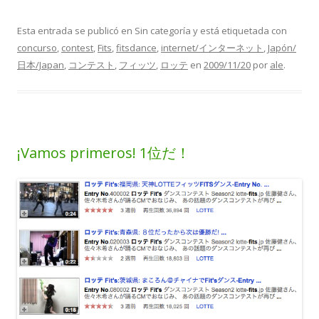
Esta entrada se publicó en Sin categoría y está etiquetada con
concurso
,
contest
,
Fits
,
fitsdance
,
internet/インターネット
,
Japón/
日本/Japan
,
コンテスト
,
フィッツ
,
ロッテ
en
2009/11/20
por
ale
.
¡Vamos primeros! 1位だ！