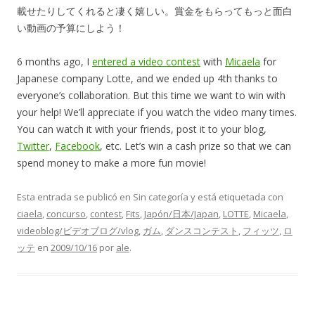
載せたりしてくれると凄く嬉しい。賞金をもらってもっと面白
い動画の予算にしよう！
6 months ago, I
entered a video contest
with
Micaela
for
Japanese company Lotte, and we ended up 4th thanks to
everyone’s collaboration. But this time we want to win with
your help! We’ll appreciate if you watch the video many times.
You can watch it with your friends, post it to your blog,
Twitter
,
Facebook
, etc. Let’s win a cash prize so that we can
spend money to make a more fun movie!
Esta entrada se publicó en Sin categoría y está etiquetada con
ciaela
,
concurso
,
contest
,
Fits
,
Japón/日本/Japan
,
LOTTE
,
Micaela
,
videoblog/ビデオブログ/vlog
,
ガム
,
ダンスコンテスト
,
フィッツ
,
ロ
ッテ
en
2009/10/16
por
ale
.