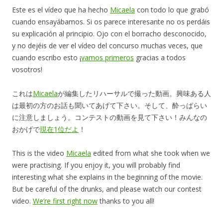
Este es el vídeo que ha hecho
Micaela
con todo lo que grabó
cuando ensayábamos. Si os parece interesante no os perdáis
su explicación al principio. Ojo con el borracho desconocido,
y no dejéis de ver el vídeo del concurso muchas veces, que
cuando escribo esto ¡
vamos primeros
gracias a todos
vosotros!
これは
Micaela
が編集したリハーサルで撮った動画。興味ある人
は最初の方のお話も聞いてあげて下さい。そして、酔っぱらい
に注意しましょう。コンテストの動画を見て下さい！みんなの
おかげで
現在1位だよ
！
This is the video
Micaela
edited from what she took when we
were practising. If you enjoy it, you will probably find
interesting what she explains in the beginning of the movie.
But be careful of the drunks, and please watch our contest
video.
We’re first right now
thanks to you all!