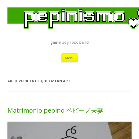
game boy rock band
Saltar
Menú
al
contenido
ARCHIVO DE LA ETIQUETA:
FAN ART
Matrimonio pepino ペピーノ夫妻