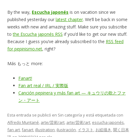
By the way,
Escucha japonés
is on vacation since we
published yesterday our
latest chapter
. We’ll be back in some
weeks with new and amazing stuff. Make sure you subscribe
to
the Escucha japonés RSS
if you’d like to get our new stuff.
Because I guess you’ve already subscribed to the
RSS feed
for pepinismo.net
, right?
Más もっと more:
Fanart!
Fan art real / IRL / 実際版
Canción pepinera y más fan art — キュウリの歌とファ
ン・アート
Esta entrada se publicó en Sin categoría y está etiquetada con
Alfredo Muntané
,
arte/芸術/art
,
arte/芸術/art
,
escucha japonés
,
fan art
,
fanart
,
illustration
,
ilustración
,
イラスト
,
お絵描き
,
聞く日本