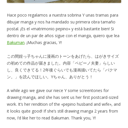
Hace poco regalamos a nuestra sobrina Y unas tramas para
dibujar manga y nos ha mandado su primera obra tamaño
postal. ¡Es el «matrimonio pepino» y está bastante bien! Si
dentro de un par de años sigue con el manga, quiero que lea
Bakuman
. ¡Muchas gracias, Y!
この間姪っ子ちゃんに漫画のトーンをあげたら、はがきサイズ
の初めての作品が届きました。内容「ペピーノ夫妻」らしい
し、良くできてる！2年後ぐらいでも漫画描いてたら「バクマ
ン。」を読んでほしい。Yちゃん、ありがとう！
A while ago we gave our niece Y some screentones for
drawing manga, and she has sent us her first postcard-sized
work. It’s her rendition of the «pepino husband and wife», and
it looks quite good! If she’s still drawing manga 2 years from
now, I’d like her to read Bakuman. Thank you, Y!