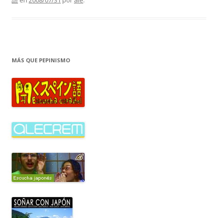
語
en
2008/07/31
por
ale
.
MÁS QUE PEPINISMO