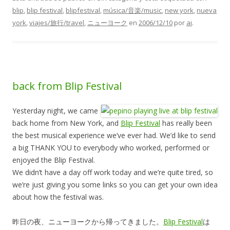
blip
,
blip festival
,
blipfestival
,
música/音楽/music
,
new york
,
nueva
york
,
viajes/旅行/travel
,
ニューヨーク
en
2006/12/10
por
ai
.
back from Blip Festival
Yesterday night, we came
back home from New York, and
Blip Festival
has really been
the best musical experience we’ve ever had. We’d like to send
a big THANK YOU to everybody who worked, performed or
enjoyed the Blip Festival.
We didn’t have a day off work today and we’re quite tired, so
we’re just giving you some links so you can get your own idea
about how the festival was.
昨日の夜、ニューヨークから帰ってきました。
Blip Festival
は