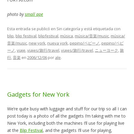
photo by
small ape
Esta entrada se publicó en Sin categoría y está etiquetada con
blip
,
blip festival
,
blipfestival
,
música
,
música/音楽/music
,
música/
音楽/music
,
new york
,
nueva york
,
pepino/ペピーノ
,
pepino/ペピ
ーノ
,
viaje
,
viajes/旅行/travel
,
viajes/旅行/travel
,
ニューヨーク
,
旅
行
,
音楽
en
2006/12/06
por
ale
.
Gadgets for New York
We’re quite busy with luggage and stuff for our trip so all I can
post today is a photo of all the gadgets I’m taking with me to
New York, including both the machines I’ll use for playing live
at the
Blip Festival
, and the gadgets I’ll use for playing,