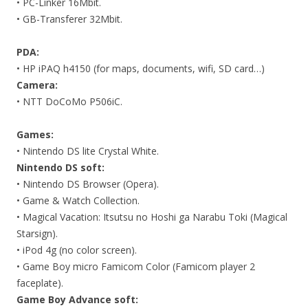
• PC-Linker 16Mbit.
• GB-Transferer 32Mbit.
PDA:
• HP iPAQ h4150 (for maps, documents, wifi, SD card…)
Camera:
• NTT DoCoMo P506iC.
Games:
• Nintendo DS lite Crystal White.
Nintendo DS soft:
• Nintendo DS Browser (Opera).
• Game & Watch Collection.
• Magical Vacation: Itsutsu no Hoshi ga Narabu Toki (Magical
Starsign).
• iPod 4g (no color screen).
• Game Boy micro Famicom Color (Famicom player 2
faceplate).
Game Boy Advance soft: