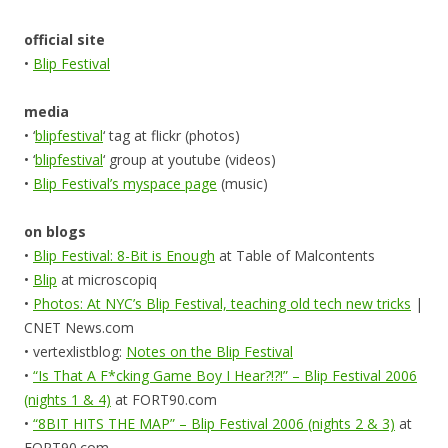
official site
•
Blip Festival
media
• ‘
blipfestival
‘ tag at flickr (photos)
• ‘
blipfestival
‘ group at youtube (videos)
•
Blip Festival’s myspace page
(music)
on blogs
•
Blip Festival: 8-Bit is Enough
at Table of Malcontents
•
Blip
at microscopiq
•
Photos: At NYC’s Blip Festival, teaching old tech new tricks
|
CNET News.com
• vertexlistblog:
Notes on the Blip Festival
•
“Is That A F*cking Game Boy I Hear?!?!” – Blip Festival 2006
(nights 1 & 4)
at FORT90.com
•
“8BIT HITS THE MAP” – Blip Festival 2006 (nights 2 & 3)
at
FORT90.com