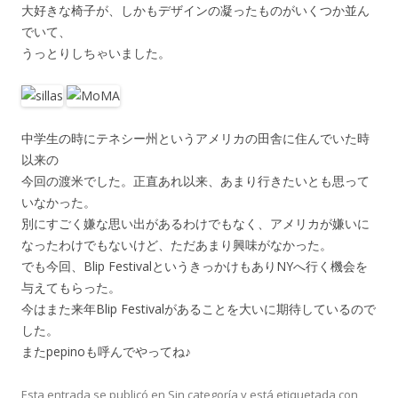
大好きな椅子が、しかもデザインの凝ったものがいくつか並ん
でいて、
うっとりしちゃいました。
中学生の時にテネシー州というアメリカの田舎に住んでいた時
以来の
今回の渡米でした。正直あれ以来、あまり行きたいとも思って
いなかった。
別にすごく嫌な思い出があるわけでもなく、アメリカが嫌いに
なったわけでもないけど、ただあまり興味がなかった。
でも今回、Blip FestivalというきっかけもありNYへ行く機会を
与えてもらった。
今はまた来年Blip Festivalがあることを大いに期待しているので
した。
またpepinoも呼んでやってね♪
Esta entrada se publicó en Sin categoría y está etiquetada con