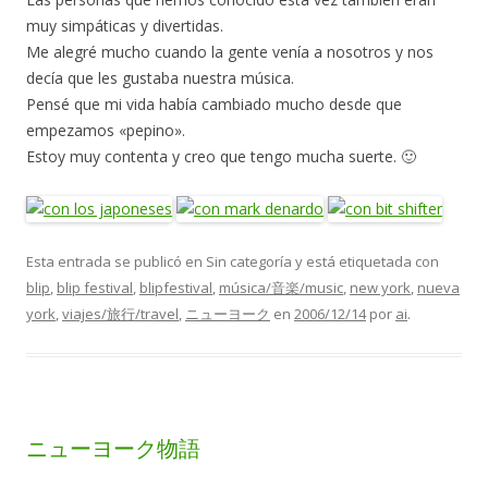
muy simpáticas y divertidas.
Me alegré mucho cuando la gente venía a nosotros y nos
decía que les gustaba nuestra música.
Pensé que mi vida había cambiado mucho desde que
empezamos «pepino».
Estoy muy contenta y creo que tengo mucha suerte. 🙂
Esta entrada se publicó en Sin categoría y está etiquetada con
blip
,
blip festival
,
blipfestival
,
música/音楽/music
,
new york
,
nueva
york
,
viajes/旅行/travel
,
ニューヨーク
en
2006/12/14
por
ai
.
ニューヨーク物語