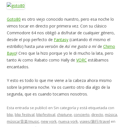
Goto80
es otro viejo conocido nuestro, pero esa noche lo
vimos tocar en directo por primera vez. Con su clásico
Commodore 64 nos obligó a disfrutar de cualquier género,
desde el pop perfecto de
Fantasy
(cantando él mismo el
estribillo) hasta ¡una versión de
Así me gusta a mí
de
Chimo
Bayo
! Creo que la hizo porque yo le di mucho la lata, pero
tanto Ai como Rabato como Hally de
VORC
estábamos
encantados.
Y esto es todo lo que me viene a la cabeza ahora mismo
sobre la primera noche. Ya os cuento otro día algo de la
segunda, que es cuando tocamos nosotros.
Esta entrada se publicó en Sin categoría y está etiquetada con
blip
,
blip festival
,
blipfestival
,
chiptune
,
concierto
,
directo
,
música
,
música/音楽/music
,
new york
,
nueva york
,
viajes/旅行/travel
en