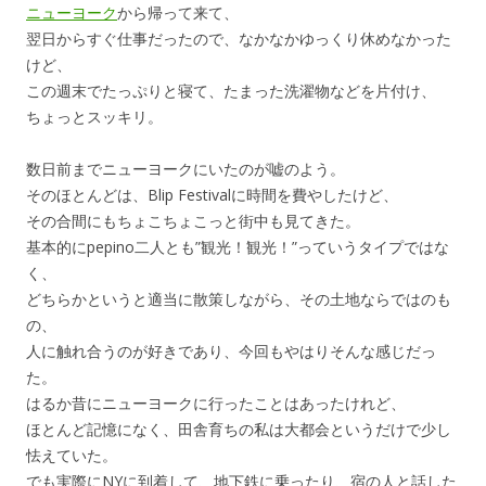
ニューヨーク
から帰って来て、
翌日からすぐ仕事だったので、なかなかゆっくり休めなかった
けど、
この週末でたっぷりと寝て、たまった洗濯物などを片付け、
ちょっとスッキリ。
数日前までニューヨークにいたのが嘘のよう。
そのほとんどは、Blip Festivalに時間を費やしたけど、
その合間にもちょこちょこっと街中も見てきた。
基本的にpepino二人とも”観光！観光！”っていうタイプではな
く、
どちらかというと適当に散策しながら、その土地ならではのも
の、
人に触れ合うのが好きであり、今回もやはりそんな感じだっ
た。
はるか昔にニューヨークに行ったことはあったけれど、
ほとんど記憶になく、田舎育ちの私は大都会というだけで少し
怯えていた。
でも実際にNYに到着して、地下鉄に乗ったり、宿の人と話した