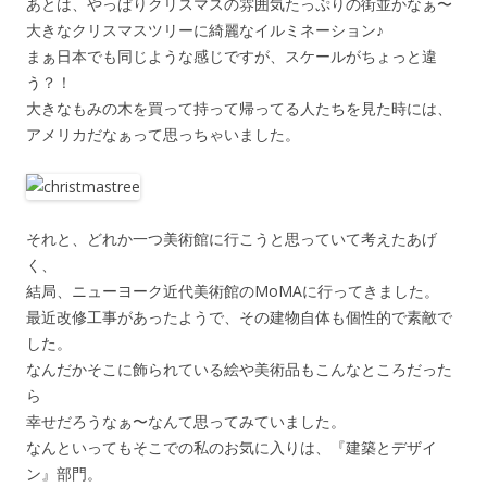
あとは、やっぱりクリスマスの雰囲気たっぷりの街並かなぁ〜
大きなクリスマスツリーに綺麗なイルミネーション♪
まぁ日本でも同じような感じですが、スケールがちょっと違
う？！
大きなもみの木を買って持って帰ってる人たちを見た時には、
アメリカだなぁって思っちゃいました。
それと、どれか一つ美術館に行こうと思っていて考えたあげ
く、
結局、ニューヨーク近代美術館のMoMAに行ってきました。
最近改修工事があったようで、その建物自体も個性的で素敵で
した。
なんだかそこに飾られている絵や美術品もこんなところだった
ら
幸せだろうなぁ〜なんて思ってみていました。
なんといってもそこでの私のお気に入りは、『建築とデザイ
ン』部門。