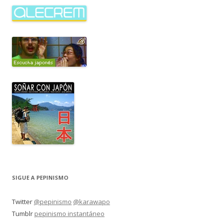
SIGUE A PEPINISMO
Twitter
@pepinismo
@karawapo
Tumblr
pepinismo instantáneo