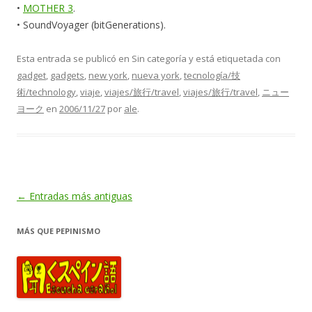
•
MOTHER 3
.
• SoundVoyager (bitGenerations).
Esta entrada se publicó en Sin categoría y está etiquetada con
gadget
,
gadgets
,
new york
,
nueva york
,
tecnología/技
術/technology
,
viaje
,
viajes/旅行/travel
,
viajes/旅行/travel
,
ニュー
ヨーク
en
2006/11/27
por
ale
.
Navegación
←
Entradas más antiguas
de
MÁS QUE PEPINISMO
entradas