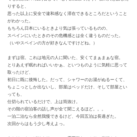
りすると、
思った以上に安全で違和感なく滞在できるところだということ
がわかった。
もちろん日本にいるときより気は張っているものの、
スペインにいたときのその危機感とは全く違うものだった。
（いやスペインの方が好きなんですけどね。）
まずは宿。これは地元の人に聞いた、安くてまぁまぁな宿。
とりあえず眠れればいいかぁ、といつものように気軽に思って
取ったけど、
初日に既に後悔した。だって、シャワーのお湯がぬるーくて、
ちょこっとしか出ないし、部屋はベッドだけ、そして部屋とい
っても、
仕切られているだけで、上は筒抜け。
その階の宿泊客の話し声が全て聞こえるほど。。。
一泊二泊なら全然我慢できるけど、今回五泊は長過ぎた。
次回からはもう少し考えよっ。