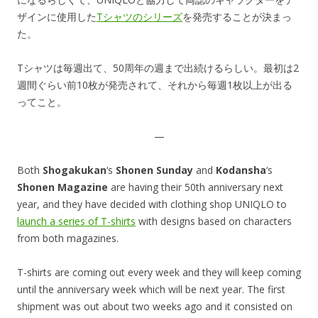
ザインに使用した
Tシャツのシリーズ
を発売することが決まっ
た。
Tシャツは毎週出て、50周年の週まで出続けるらしい。最初は2
週間ぐらい前10枚が発売されて、それから毎週1枚以上が出る
ってこと。
—
Both
Shogakukan
‘s
Shonen Sunday
and
Kodansha
‘s
Shonen Magazine
are having their 50th anniversary next
year, and they have decided with clothing shop UNIQLO to
launch a series of T-shirts
with designs based on characters
from both magazines.
T-shirts are coming out every week and they will keep coming
until the anniversary week which will be next year. The first
shipment was out about two weeks ago and it consisted on