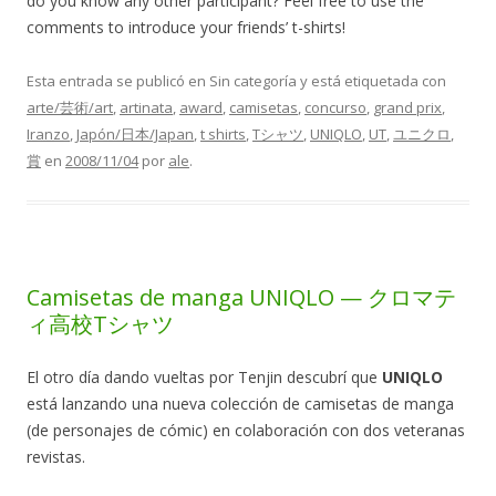
do you know any other participant? Feel free to use the
comments to introduce your friends’ t-shirts!
Esta entrada se publicó en Sin categoría y está etiquetada con
arte/芸術/art
,
artinata
,
award
,
camisetas
,
concurso
,
grand prix
,
Iranzo
,
Japón/日本/Japan
,
t shirts
,
Tシャツ
,
UNIQLO
,
UT
,
ユニクロ
,
賞
en
2008/11/04
por
ale
.
Camisetas de manga UNIQLO — クロマテ
ィ高校Tシャツ
El otro día dando vueltas por Tenjin descubrí que
UNIQLO
está lanzando una nueva colección de camisetas de manga
(de personajes de cómic) en colaboración con dos veteranas
revistas.