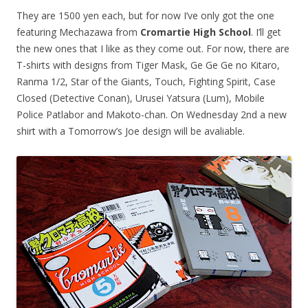
They are 1500 yen each, but for now I’ve only got the one
featuring Mechazawa from
Cromartie High School
. I’ll get
the new ones that I like as they come out. For now, there are
T-shirts with designs from Tiger Mask, Ge Ge Ge no Kitaro,
Ranma 1/2, Star of the Giants, Touch, Fighting Spirit, Case
Closed (Detective Conan), Urusei Yatsura (Lum), Mobile
Police Patlabor and Makoto-chan. On Wednesday 2nd a new
shirt with a Tomorrow’s Joe design will be avaliable.