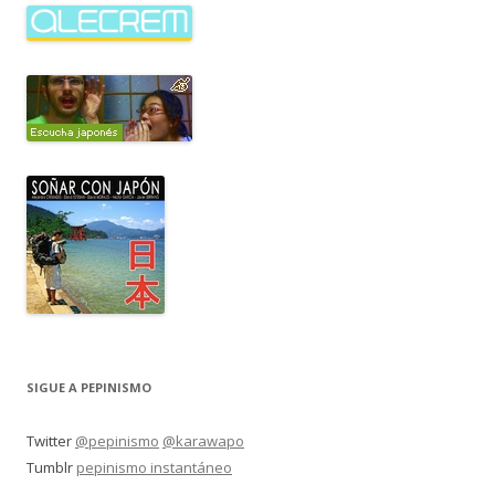
SIGUE A PEPINISMO
Twitter
@pepinismo
@karawapo
Tumblr
pepinismo instantáneo