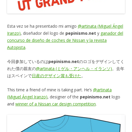
Esta vez se ha presentado mi amigo
@artinata (Miguel Ángel
Iranzo)
, diseñador del logo de
pepinismo.net
y
ganador del
concurso de diseño de coches de Nissan y la revista
Autopista
.
今回参加しているのは
pepinismo.net
のロゴをデザインしてく
れた僕の親友の
@artinata (ミゲル・アンヘル・イランソ)
。去年
はスペインで
日産のデザイン賞も受けた
。
This time a friend of mine is taking part. He’s
@artinata
(Miguel Ángel Iranzo)
, designer of the
pepinismo.net
logo
and
winner of a Nissan car design competition
.