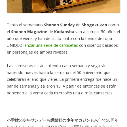
Tanto el semanario
Shonen Sunday
de
Shogakukan
como
el
Shonen Magazine
de
Kodansha
van a cumplir 50 años el
año que viene, y han decidido junto con la tienda de ropa
UNIQLO
lanzar una serie de camisetas
con diseños basados
en personajes de ambas revistas.
Las camisetas están saliendo cada semana y seguirán
haciendo nuevas hasta la semana del 50 aniversario que
celebrarán el año que viene. La primera entrega fue hace un
par de semanas y salieron 10. A partir de entonces se están
poniendo a la venta cada miércoles una o más camisetas.
—
小学館
の
少年サンデー
も
講談社
の
少年マガジン
も来年で50周年
になるらしくて、UNIQLOと協力して両誌のキャラクターをデ