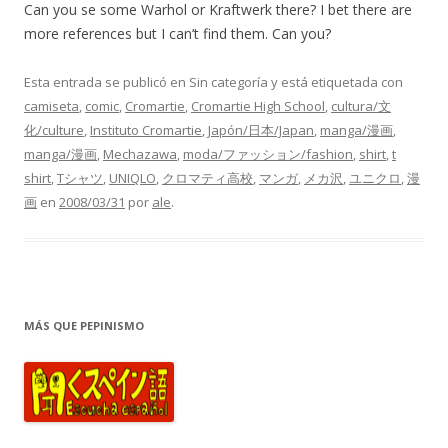
Can you se some Warhol or Kraftwerk there? I bet there are
more references but I can’t find them. Can you?
Esta entrada se publicó en Sin categoría y está etiquetada con
camiseta
,
comic
,
Cromartie
,
Cromartie High School
,
cultura/文
化/culture
,
Instituto Cromartie
,
Japón/日本/Japan
,
manga/漫画
,
manga/漫画
,
Mechazawa
,
moda/ファッション/fashion
,
shirt
,
t
shirt
,
Tシャツ
,
UNIQLO
,
クロマティ高校
,
マンガ
,
メカ沢
,
ユニクロ
,
漫
画
en
2008/03/31
por
ale
.
MÁS QUE PEPINISMO