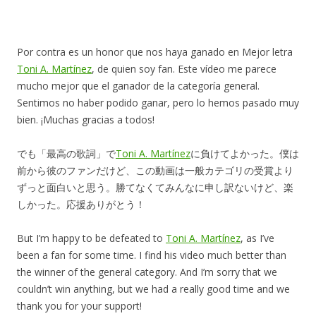
Por contra es un honor que nos haya ganado en Mejor letra
Toni A. Martínez
, de quien soy fan. Este vídeo me parece
mucho mejor que el ganador de la categoría general.
Sentimos no haber podido ganar, pero lo hemos pasado muy
bien. ¡Muchas gracias a todos!
でも「最高の歌詞」で
Toni A. Martínez
に負けてよかった。僕は
前から彼のファンだけど、この動画は一般カテゴリの受賞より
ずっと面白いと思う。勝てなくてみんなに申し訳ないけど、楽
しかった。応援ありがとう！
But I’m happy to be defeated to
Toni A. Martínez
, as I’ve
been a fan for some time. I find his video much better than
the winner of the general category. And I’m sorry that we
couldn’t win anything, but we had a really good time and we
thank you for your support!