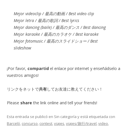
Mejor videoclip / 最高の動画 / Best video clip
Mejor letra / 最高の歌詞 / Best lyrics
Mejor dancing (baile) / 最高のダンス / Best dancing
Mejor karaoke / 最高のカラオケ / Best karaoke
Mejor fotomusic / 最高のスライドショー / Best
slideshow
¡Por favor,
compartid
el enlace por internet y enseñádselo a
vuestros amigos!
リンクをネットで
共有
してお友達に教えてください！
Please
share
the link online and tell your friends!
Esta entrada se publicó en Sin categoría y está etiquetada con
Barceló
,
concurso
,
contest
,
viajes
,
viajes/旅行/travel
,
video
,