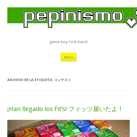
game boy rock band
Saltar
Menú
al
contenido
ARCHIVO DE LA ETIQUETA:
コンテスト
¡Han llegado los Fit’s! フィッツ届いたよ！