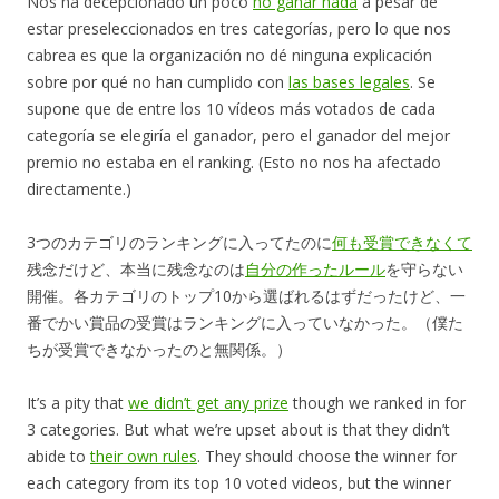
Nos ha decepcionado un poco
no ganar nada
a pesar de
estar preseleccionados en tres categorías, pero lo que nos
cabrea es que la organización no dé ninguna explicación
sobre por qué no han cumplido con
las bases legales
. Se
supone que de entre los 10 vídeos más votados de cada
categoría se elegiría el ganador, pero el ganador del mejor
premio no estaba en el ranking. (Esto no nos ha afectado
directamente.)
3つのカテゴリのランキングに入ってたのに
何も受賞できなくて
残念だけど、本当に残念なのは
自分の作ったルール
を守らない
開催。各カテゴリのトップ10から選ばれるはずだったけど、一
番でかい賞品の受賞はランキングに入っていなかった。（僕た
ちが受賞できなかったのと無関係。）
It’s a pity that
we didn’t get any prize
though we ranked in for
3 categories. But what we’re upset about is that they didn’t
abide to
their own rules
. They should choose the winner for
each category from its top 10 voted videos, but the winner