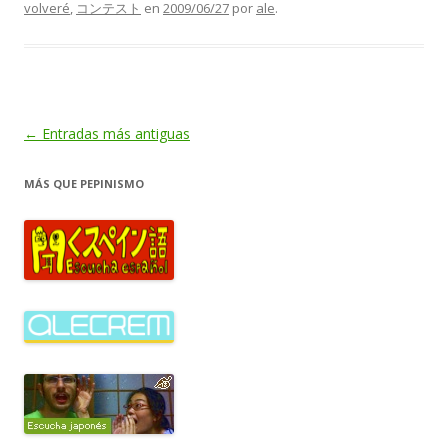
volveré
,
コンテスト
en
2009/06/27
por
ale
.
Navegación
←
Entradas más antiguas
de
MÁS QUE PEPINISMO
entradas