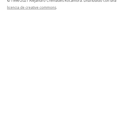
© 1996-2021 Alejandro Cremades Rocamora. Distribuido con una
licencia de creative commons
.