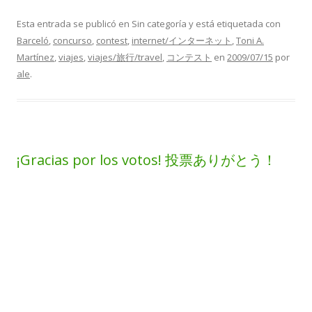
Esta entrada se publicó en Sin categoría y está etiquetada con
Barceló
,
concurso
,
contest
,
internet/インターネット
,
Toni A.
Martínez
,
viajes
,
viajes/旅行/travel
,
コンテスト
en
2009/07/15
por
ale
.
¡Gracias por los votos! 投票ありがとう！