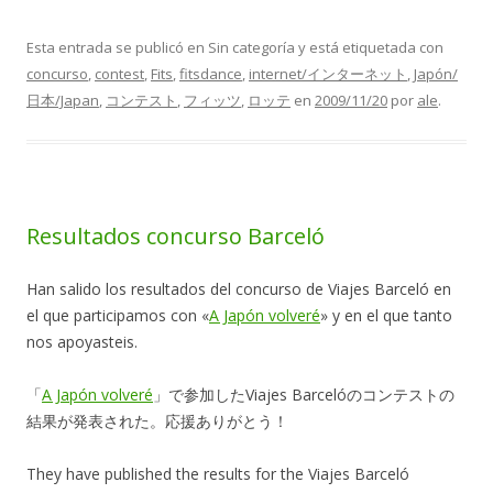
Esta entrada se publicó en Sin categoría y está etiquetada con
concurso
,
contest
,
Fits
,
fitsdance
,
internet/インターネット
,
Japón/
日本/Japan
,
コンテスト
,
フィッツ
,
ロッテ
en
2009/11/20
por
ale
.
Resultados concurso Barceló
Han salido los resultados del concurso de Viajes Barceló en
el que participamos con «
A Japón volveré
» y en el que tanto
nos apoyasteis.
「
A Japón volveré
」で参加したViajes Barcelóのコンテストの
結果が発表された。応援ありがとう！
They have published the results for the Viajes Barceló