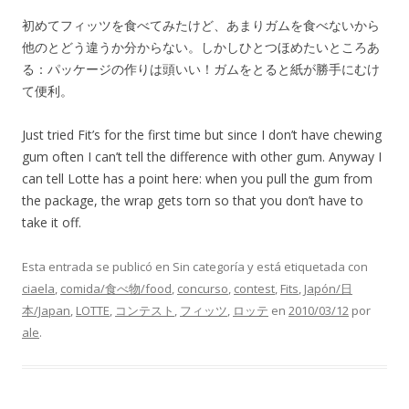
初めてフィッツを食べてみたけど、あまりガムを食べないから
他のとどう違うか分からない。しかしひとつほめたいところあ
る：パッケージの作りは頭いい！ガムをとると紙が勝手にむけ
て便利。
Just tried Fit’s for the first time but since I don’t have chewing
gum often I can’t tell the difference with other gum. Anyway I
can tell Lotte has a point here: when you pull the gum from
the package, the wrap gets torn so that you don’t have to
take it off.
Esta entrada se publicó en Sin categoría y está etiquetada con
ciaela
,
comida/食べ物/food
,
concurso
,
contest
,
Fits
,
Japón/日
本/Japan
,
LOTTE
,
コンテスト
,
フィッツ
,
ロッテ
en
2010/03/12
por
ale
.