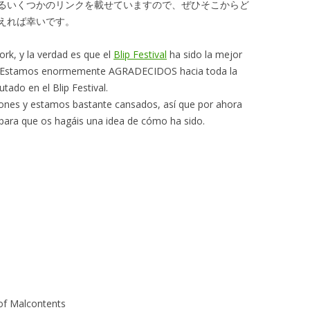
るいくつかのリンクを載せていますので、ぜひそこからど
えれば幸いです。
rk, y la verdad es que el
Blip Festival
ha sido la mejor
o. Estamos enormemente AGRADECIDOS hacia toda la
tado en el Blip Festival.
nes y estamos bastante cansados, así que por ahora
ara que os hagáis una idea de cómo ha sido.
of Malcontents