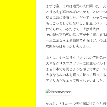
まずは宿。これは地元の人に聞いた、安
とりあえず眠れればいいかぁ、といつも
初日に既に後悔した。だって、シャワー
ちょこっとしか出ないし、部屋はベッド
仕切られているだけで、上は筒抜け。
その階の宿泊客の話し声が全て聞こえる
一泊二泊なら全然我慢できるけど、今回
次回からはもう少し考えよっ。
あとは、やっぱりクリスマスの雰囲気た
大きなクリスマスツリーに綺麗なイルミ
まぁ日本でも同じような感じですが、ス
大きなもみの木を買って持って帰ってる
アメリカだなぁって思っちゃいました。
それと、どれか一つ美術館に行こうと思