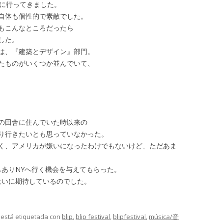
Aに行ってきました。
自体も個性的で素敵でした。
もこんなところだったら
した。
は、『建築とデザイン』部門。
たものがいくつか並んでいて、
の田舎に住んでいた時以来の
り行きたいとも思っていなかった。
く、アメリカが嫌いになったわけでもないけど、ただあま
っかけもありNYへ行く機会を与えてもらった。
ことを大いに期待しているのでした。
y está etiquetada con
blip
,
blip festival
,
blipfestival
,
música/音