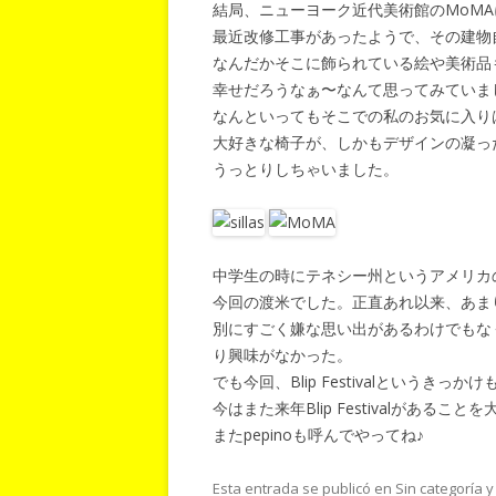
結局、ニューヨーク近代美術館のMoM
最近改修工事があったようで、その建物
なんだかそこに飾られている絵や美術品
幸せだろうなぁ〜なんて思ってみていま
なんといってもそこでの私のお気に入り
大好きな椅子が、しかもデザインの凝っ
うっとりしちゃいました。
中学生の時にテネシー州というアメリカ
今回の渡米でした。正直あれ以来、あま
別にすごく嫌な思い出があるわけでもな
り興味がなかった。
でも今回、Blip Festivalというき
今はまた来年Blip Festivalがある
またpepinoも呼んでやってね♪
Esta entrada se publicó en Sin categoría 