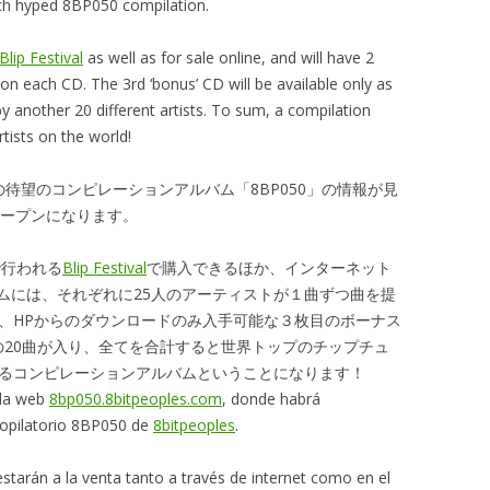
ch hyped 8BP050 compilation.
Blip Festival
as well as for sale online, and will have 2
 on each CD. The 3rd ‘bonus’ CD will be available only as
y another 20 different artists. To sum, a compilation
rtists on the world!
の待望のコンピレーションアルバム「8BP050」の情報が見
ープンになります。
で行われる
Blip Festival
で購入できるほか、インターネット
ムには、それぞれに25人のアーティストが１曲ずつ曲を提
は、HPからのダウンロードのみ入手可能な３枚目のボーナス
の20曲が入り、全てを合計すると世界トップのチップチュ
けるコンピレーションアルバムということになります！
 la web
8bp050.8bitpeoples.com
, donde habrá
copilatorio 8BP050 de
8bitpeoples
.
estarán a la venta tanto a través de internet como en el