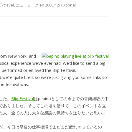
行/travel
,
ニューヨーク
en
2006/12/10
por
ai
.
from New York, and
sical experience we’ve ever had. We’d like to send a big
erformed or enjoyed the Blip Festival.
we’re quite tired, so we’re just giving you some links so
e festival was.
した。
Blip Festival
はpepinoとしての今までの音楽経験の中
でありました。そしてこの場を借りて、このイベントを立
た人、全ての人に大きな感謝の気持ちを送りたいと思いま
が、今日は早速の仕事復帰でまだまだ疲れきっているの