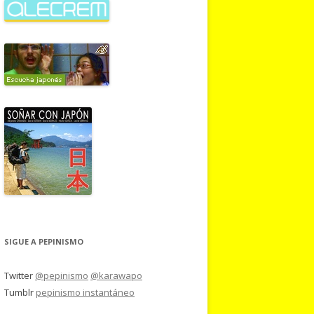
SIGUE A PEPINISMO
Twitter
@pepinismo
@karawapo
Tumblr
pepinismo instantáneo