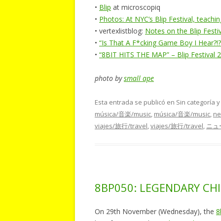
•
Blip
at microscopiq
•
Photos: At NYC’s Blip Festival, teachin
• vertexlistblog:
Notes on the Blip Festi
•
“Is That A F*cking Game Boy I Hear?!?!”
•
“8BIT HITS THE MAP” – Blip Festival 2
photo by
small ape
Esta entrada se publicó en Sin categoría 
música/音楽/music
,
música/音楽/music
,
ne
viajes/旅行/travel
,
viajes/旅行/travel
,
ニュ
8BP050: LEGENDARY CH
On 29th November (Wednesday), the
8