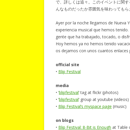
で、詳しくは追々。このイベントに関す
んなものだったか雰囲気を味わってもら
Ayer por la noche llegamos de Nueva Yo
experiencia musical que hemos tenid
gente que ha trabajado, tocado, o disfru
Hoy hemos ya no hemos tenido vacacio
os dejamos con unos cuantos enlaces p
official site
•
Blip Festival
media
• ‘
blipfestival
‘ tag at flickr (photos)
• ‘
blipfestival
‘ group at youtube (videos)
•
Blip Festival’s myspace page
(music)
on blogs
•
Blip Festival: 8-Bit is Enough
at Table 