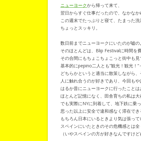
ニューヨーク
から帰って来て、
翌日からすぐ仕事だったので、なかなか
この週末でたっぷりと寝て、たまった洗
ちょっとスッキリ。
数日前までニューヨークにいたのが嘘の
そのほとんどは、Blip Festivalに時
その合間にもちょこちょこっと街中も見
基本的にpepino二人とも”観光！観光
どちらかというと適当に散策しながら、
人に触れ合うのが好きであり、今回もや
はるか昔にニューヨークに行ったことは
ほとんど記憶になく、田舎育ちの私は大
でも実際にNYに到着して、地下鉄に乗
思った以上に安全で違和感なく滞在でき
もちろん日本にいるときより気は張って
スペインにいたときのその危機感とは全
（いやスペインの方が好きなんですけど