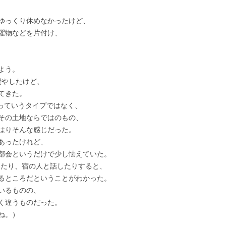
ゆっくり休めなかったけど、
濯物などを片付け、
よう。
間を費やしたけど、
てきた。
！”っていうタイプではなく、
その土地ならではのもの、
はりそんな感じだった。
あったけれど、
都会というだけで少し怯えていた。
ったり、宿の人と話したりすると、
るところだということがわかった。
いるものの、
く違うものだった。
ね。）