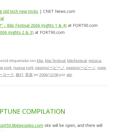
g old tech new tricks
| CNET News.com
val
 – Blip Festival 2006 (nights 1 & 4)
at FORT90.com
006 (nights 2 & 3)
at FORT90.com
y está etiquetada con
blip
,
blip festival
,
blipfestival
,
música
,
w york
,
nueva york
,
pepino/ペピーノ
,
pepino/ペピーノ
,
viaje
,
ーヨーク
,
旅行
,
音楽
en
2006/12/06
por
ale
.
IPTUNE COMPILATION
bp050.8bitpeoples.com
site will be open, and there will