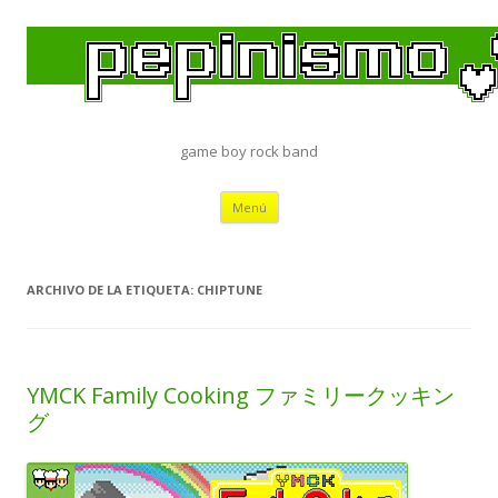
game boy rock band
Saltar
Menú
al
contenido
ARCHIVO DE LA ETIQUETA:
CHIPTUNE
YMCK Family Cooking ファミリークッキン
グ