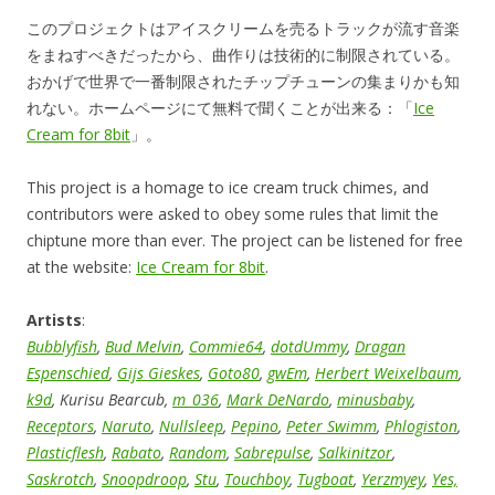
このプロジェクトはアイスクリームを売るトラックが流す音楽
をまねすべきだったから、曲作りは技術的に制限されている。
おかげで世界で一番制限されたチップチューンの集まりかも知
れない。ホームページにて無料で聞くことが出来る：「
Ice
Cream for 8bit
」。
This project is a homage to ice cream truck chimes, and
contributors were asked to obey some rules that limit the
chiptune more than ever. The project can be listened for free
at the website:
Ice Cream for 8bit
.
Artists
:
Bubblyfish
,
Bud Melvin
,
Commie64
,
dotdUmmy
,
Dragan
Espenschied
,
Gijs Gieskes
,
Goto80
,
gwEm
,
Herbert Weixelbaum
,
k9d
, Kurisu Bearcub,
m_036
,
Mark DeNardo
,
minusbaby
,
Receptors
,
Naruto
,
Nullsleep
,
Pepino
,
Peter Swimm
,
Phlogiston
,
Plasticflesh
,
Rabato
,
Random
,
Sabrepulse
,
Salkinitzor
,
Saskrotch
,
Snoopdroop
,
Stu
,
Touchboy
,
Tugboat
,
Yerzmyey
,
Yes,