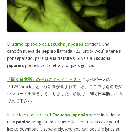
El
último episodio de
Escucha japonés
contiene una
canción nueva de
pepino
llamada 12345rock. Aquí la tenéis
por separado, para que la disfrutéis. Si vais a
Escucha
japonés
podréis ver la letra y lo que significa.
「
聞く日本語
」の最新のポッドキャスト
には
ペピーノ
の
「12345rock」という新曲が含まれている。ここでは別途でダ
ウンロード出来るようにしました。歌詞は「
聞く日本語
」の方
で見て下さい。
In the
latest episode of
Escucha Japonés
we’ve included a
new
pepino
song called 12345rock. Here it is in case you’d
like to download it separately. And you can see the lyrics at