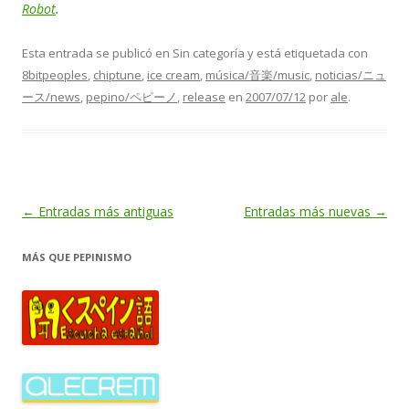
Robot
.
Esta entrada se publicó en Sin categoría y está etiquetada con
8bitpeoples
,
chiptune
,
ice cream
,
música/音楽/music
,
noticias/ニュ
ース/news
,
pepino/ペピーノ
,
release
en
2007/07/12
por
ale
.
Navegación
←
Entradas más antiguas
Entradas más nuevas
→
de
MÁS QUE PEPINISMO
entradas