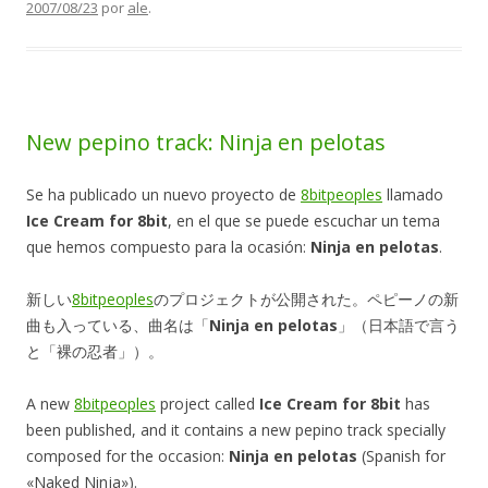
2007/08/23
por
ale
.
New pepino track: Ninja en pelotas
Se ha publicado un nuevo proyecto de
8bitpeoples
llamado
Ice Cream for 8bit
, en el que se puede escuchar un tema
que hemos compuesto para la ocasión:
Ninja en pelotas
.
新しい
8bitpeoples
のプロジェクトが公開された。ペピーノの新
曲も入っている、曲名は「
Ninja en pelotas
」（日本語で言う
と「裸の忍者」）。
A new
8bitpeoples
project called
Ice Cream for 8bit
has
been published, and it contains a new pepino track specially
composed for the occasion:
Ninja en pelotas
(Spanish for
«Naked Ninja»).