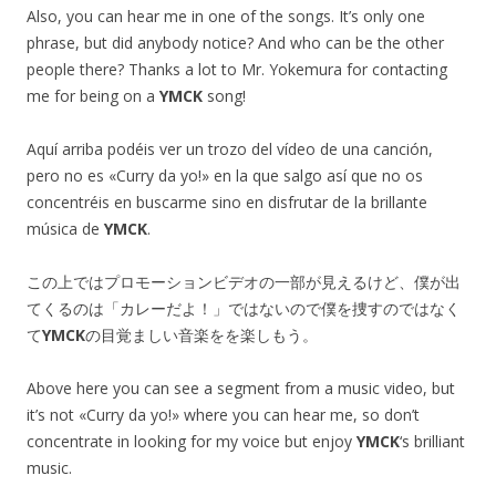
Also, you can hear me in one of the songs. It’s only one
phrase, but did anybody notice? And who can be the other
people there? Thanks a lot to Mr. Yokemura for contacting
me for being on a
YMCK
song!
Aquí arriba podéis ver un trozo del vídeo de una canción,
pero no es «Curry da yo!» en la que salgo así que no os
concentréis en buscarme sino en disfrutar de la brillante
música de
YMCK
.
この上ではプロモーションビデオの一部が見えるけど、僕が出
てくるのは「カレーだよ！」ではないので僕を捜すのではなく
て
YMCK
の目覚ましい音楽をを楽しもう。
Above here you can see a segment from a music video, but
it’s not «Curry da yo!» where you can hear me, so don’t
concentrate in looking for my voice but enjoy
YMCK
‘s brilliant
music.