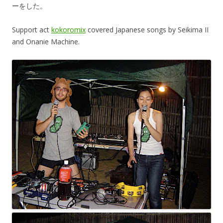
ーをした。
Support act
kokoromix
covered Japanese songs by Seikima II
and Onanie Machine.