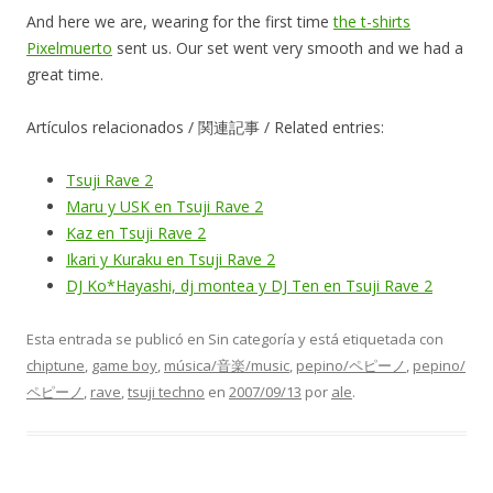
And here we are, wearing for the first time
the t-shirts
Pixelmuerto
sent us. Our set went very smooth and we had a
great time.
Artículos relacionados / 関連記事 / Related entries:
Tsuji Rave 2
Maru y USK en Tsuji Rave 2
Kaz en Tsuji Rave 2
Ikari y Kuraku en Tsuji Rave 2
DJ Ko*Hayashi, dj montea y DJ Ten en Tsuji Rave 2
Esta entrada se publicó en Sin categoría y está etiquetada con
chiptune
,
game boy
,
música/音楽/music
,
pepino/ペピーノ
,
pepino/
ペピーノ
,
rave
,
tsuji techno
en
2007/09/13
por
ale
.