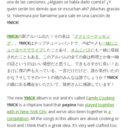
una de las canciones. ¿Alguien se había dado cuenta? ¿Y
quién serán los demás que se escuchan ahí? ¡Muchas gracias
Sr. Yokemura por llamarme para salir en una canción de
YMCK
!
YMCK
の新アルバム出た！その名は「
ファミリークッキン
グ
」。
YMCK
はチップチューンバンドで、
ペピーノ
も
一緒にニ
ューヨークでライブ
したことあり、
オムニバス
にも一緒に収録
されたこともある。このアルバムの全ての曲は料理とか食べ物
の話というのはいい発想だと思うし、できもさすがに良い！お
まけに僕の声も入っている。一言だけだけど、誰か気付いたの
かな？そしてそのパートの他のみんなは誰でしょうか？
YMCK
の曲に出る機会をいただいて、除村さんに感謝しています！
The new
YMCK
album is out and it’s called
Family Cooking
.
YMCK
is a chiptune band that
pepino
has
played together
with in New York City
, and we’ve also been together in
a
compilation
. All the songs in this album are about cooking or
food and I think that’s a great idea. It’s very well crafted too.