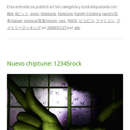
Esta entrada se publicó en Sin categoría y está etiquetada con
8bit
,
8ビット
,
avex
,
chiptune
,
famicom
,
Family Cooking
,
Japón/日
本/Japan
,
música/音楽/music
,
nes
,
YMCK
,
ピコピコ
,
ファミコン
,
フ
ァミリークッキング
en
2009/01/27
por
ale
.
Nuevo chiptune: 12345rock