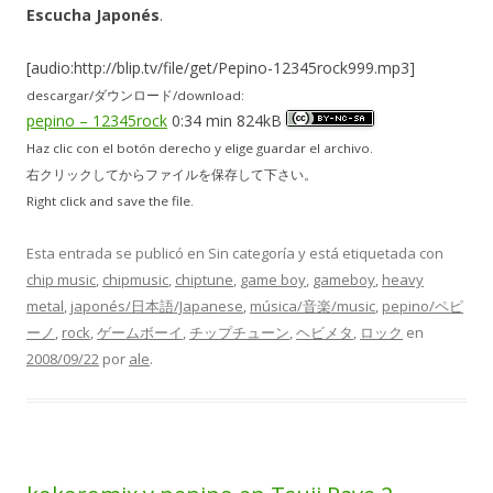
Escucha Japonés
.
[audio:http://blip.tv/file/get/Pepino-12345rock999.mp3]
descargar/ダウンロード/download:
pepino – 12345rock
0:34 min 824kB
Haz clic con el botón derecho y elige guardar el archivo.
右クリックしてからファイルを保存して下さい。
Right click and save the file.
Esta entrada se publicó en Sin categoría y está etiquetada con
chip music
,
chipmusic
,
chiptune
,
game boy
,
gameboy
,
heavy
metal
,
japonés/日本語/Japanese
,
música/音楽/music
,
pepino/ペピ
ーノ
,
rock
,
ゲームボーイ
,
チップチューン
,
ヘビメタ
,
ロック
en
2008/09/22
por
ale
.