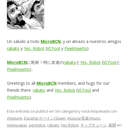
Un saludo a todo
MicroBCN
, y un abrazo a nuestros amigos
rabato
y
Yes, Robot
(
VCFool
y
Pixelmuerto
).
MicroBCN
に乾杯！特に友達の
rabato
と
Yes, Robot
(
VCFool
と
Pixelmuerto
)。
Greetings to all
MicroBCN
members, and hugs for our
friends there:
rabato
and
Yes, Robot
(
VCFool
and
Pixelmuerto
).
Esta entrada se publicó en Sin categoría y está etiquetada con
chiptune
,
España/スペイン/Spain
,
música/音楽/music
,
newspaper
,
periódico
,
rabato
,
Yes Robot
,
チップチューン
,
新聞
en