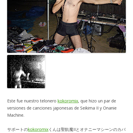
Este fue nuestro telonero
kokoromix
, que hizo un par de
versiones de canciones japonesas de Seikima II y Onanie
Machine.
サポートの
kokoromix
くんは聖飢魔IIとオナニーマシーンのカバ