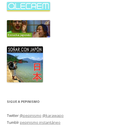
SIGUE A PEPINISMO
Twitter
@pepinismo
@karawapo
Tumblr
pepinismo instantáneo