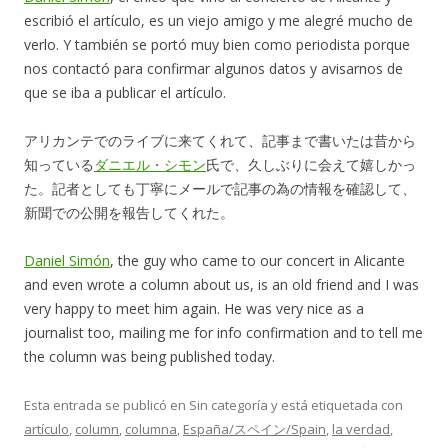
escribió el artículo, es un viejo amigo y me alegré mucho de
verlo. Y también se portó muy bien como periodista porque
nos contactó para confirmar algunos datos y avisarnos de
que se iba a publicar el artículo.
アリカンテでのライブに来てくれて、記事まで書いたは昔から
知っている
ダニエル・シモン
氏で、久しぶりに会えて嬉しかっ
た。記者としても丁寧にメールで記事の為の情報を確認して、
新聞での公開を報告してくれた。
Daniel Simón
, the guy who came to our concert in Alicante
and even wrote a column about us, is an old friend and I was
very happy to meet him again. He was very nice as a
journalist too, mailing me for info confirmation and to tell me
the column was being published today.
Esta entrada se publicó en Sin categoría y está etiquetada con
artículo
,
column
,
columna
,
España/スペイン/Spain
,
la verdad
,