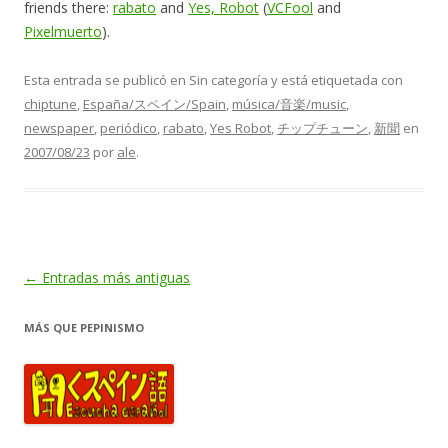
friends there:
rabato
and
Yes, Robot
(
VCFool
and
Pixelmuerto
).
Esta entrada se publicó en Sin categoría y está etiquetada con
chiptune
,
España/スペイン/Spain
,
música/音楽/music
,
newspaper
,
periódico
,
rabato
,
Yes Robot
,
チップチューン
,
新聞
en
2007/08/23
por
ale
.
Navegación
←
Entradas más antiguas
de
MÁS QUE PEPINISMO
entradas