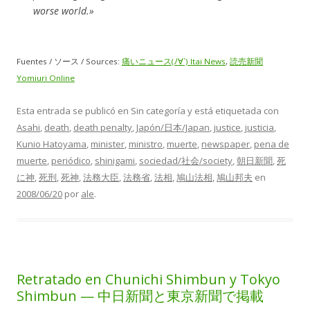
worse world.»
Fuentes / ソース / Sources:
痛いニュース(ﾉ∀`) Itai News
,
読売新聞
Yomiuri Online
Esta entrada se publicó en Sin categoría y está etiquetada con
Asahi
,
death
,
death penalty
,
Japón/日本/Japan
,
justice
,
justicia
,
Kunio Hatoyama
,
minister
,
ministro
,
muerte
,
newspaper
,
pena de
muerte
,
periódico
,
shinigami
,
sociedad/社会/society
,
朝日新聞
,
死
に神
,
死刑
,
死神
,
法務大臣
,
法務省
,
法相
,
鳩山法相
,
鳩山邦夫
en
2008/06/20
por
ale
.
Retratado en Chunichi Shimbun y Tokyo
Shimbun — 中日新聞と東京新聞で掲載