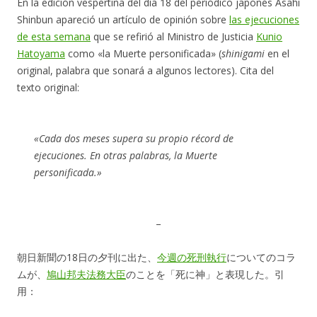
En la edición vespertina del día 18 del periódico japonés Asahi
Shinbun apareció un artículo de opinión sobre
las ejecuciones
de esta semana
que se refirió al Ministro de Justicia
Kunio
Hatoyama
como «la Muerte personificada» (
shinigami
en el
original, palabra que sonará a algunos lectores). Cita del
texto original:
«Cada dos meses supera su propio récord de
ejecuciones. En otras palabras, la Muerte
personificada.»
–
朝日新聞の18日の夕刊に出た、
今週の死刑執行
についてのコラ
ムが、
鳩山邦夫法務大臣
のことを「死に神」と表現した。引
用：