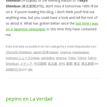
Shimbun
(中日新聞) or the evening edition of
Tokyo
Shimbun
(東京新聞夕刊), don’t miss it tomorrow 10th! I’ll be
on it. If you’re reading this blog, I don’t think you’ll find out
anything new, but you could have a look and tell the rest of
us about it. What has gotten better since the
last time I was
on a Japanese newspaper
is: this time they have contacted
me.
Esta entrada se publicó en Sin categoría y está etiquetada con
Chunichi Shimbun
,
Japón/日本/Japan
,
nagoya
,
newspaper
,
noticias/ニュース/news
,
periódico
,
prensa
,
Tokio
,
Tokyo
,
Tokyo
Shimbun
,
メディア
,
中日新聞
,
名古屋
,
夕刊
,
新聞
,
東京
,
東京新聞
en
2008/01/10
por
ale
.
pepino en La Verdad