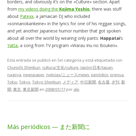
borders, and obviously it’s on the «Culture» section. Apart
from
my videos doing the
Kojima Yoshio
, there was stuff
about
Patexx
, a jamaican DJ who included
«sonnanokankeine» in the lyrics for one of his reggae songs,
and yet another Japanese humor number that got spoken
about all over the world by wearing only pants:
Happatai
‘s
Yatta
, a song from TV program «Warau Inu no Bouken».
Esta entrada se publicó en Sin categoría y está etiquetada con
Chunichi Shimbun
,
cultura/文化/culture
,
Japón/日本/Japan
,
nagoya
,
newspaper
,
noticias/ニュース/news
,
periódico
,
prensa
,
Tokio
,
Tokyo
,
Tokyo Shimbun
,
メディア
,
中日新聞
,
名古屋
,
夕刊
,
新
聞
,
東京
,
東京新聞
en
2008/01/17
por
ale
.
Más periódicos — また新聞に