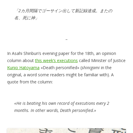
「2カ月間隔でゴーサイン出して新記録達成。またの
名、死に神」
–
In Asahi Shinbun’s evening paper for the 18th, an opinion
column about
this week’s executions
called Minister of Justice
Kunio Hatoyama
«Death personified» (
shinigami
in the
original, a word some readers might be familiar with). A
quote from the column:
«He is beating his own record of executions every 2
months. In other words, Death personified.»