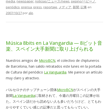
media
,
newspaper
,
noticias/ニュース/news
,
pepino/ペピーノ
,
periódico
,
prensa
,
press
,
reportaje
,
メディア
,
新聞
,
記事
en
2007/10/27
por
ale
.
Música 8bits en La Vangardia — 8ビット音
楽、スペイン大手新聞に取り上げられる
Nuestros amigos de
MicroBCN
, el colectivo de chiptuneros
de Barcelona, han salido retratados este lunes en la portada
de Cultura del periódico
La Vanguardia
. Me parece un artículo
muy claro y atractivo.
バルセロナのチップチューン団体
MicroBCN
がスペインの大手
新聞
La Vanguardia
に取材されて、今週の月曜日この記事が出
た。スペイン語だから読めない人も多いだろうけど、とてもわ
かりやすくていい感じの記事だと思ってもらっていい。