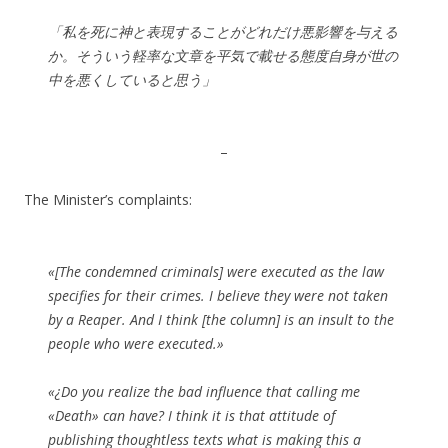
「私を死に神と表現することがどれだけ悪影響を与える
か。そういう軽率な文章を平気で載せる態度自身が世の
中を悪くしていると思う」
–
The Minister’s complaints:
«[The condemned criminals] were executed as the law
specifies for their crimes. I believe they were not taken
by a Reaper. And I think [the column] is an insult to the
people who were executed.»
«¿Do you realize the bad influence that calling me
«Death» can have? I think it is that attitude of
publishing thoughtless texts what is making this a