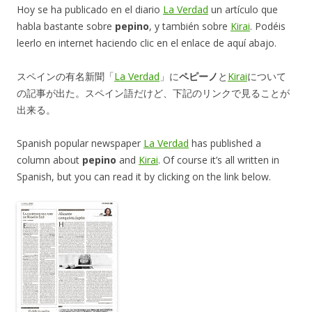
Hoy se ha publicado en el diario
La Verdad
un artículo que
habla bastante sobre
pepino
, y también sobre
Kirai
. Podéis
leerlo en internet haciendo clic en el enlace de aquí abajo.
スペインの有名新聞「
La Verdad
」に
ペピーノ
と
Kirai
について
の記事が出た。スペイン語だけど、下記のリンクで見ることが
出来る。
Spanish popular newspaper
La Verdad
has published a
column about
pepino
and
Kirai
. Of course it’s all written in
Spanish, but you can read it by clicking on the link below.