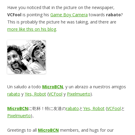
Have you noticed that in the picture on the newspaper,
VCFool
is pointing his
Game Boy Camera
towards
rabato
?
This is probably the picture he was taking, and there are
more like this on his blog
.
Un saludo a todo
MicroBCN
, y un abrazo a nuestros amigos
rabato
y
Yes, Robot
(
VCFool
y
Pixelmuerto
).
MicroBCN
に乾杯！特に友達の
rabato
と
Yes, Robot
(
VCFool
と
Pixelmuerto
)。
Greetings to all
MicroBCN
members, and hugs for our