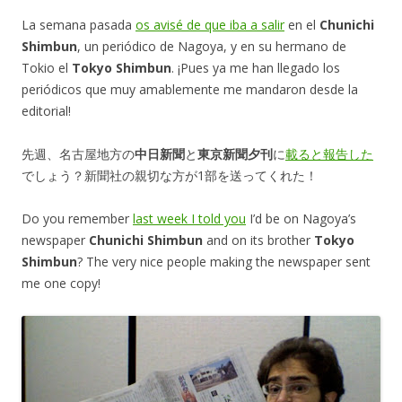
La semana pasada
os avisé de que iba a salir
en el
Chunichi
Shimbun
, un periódico de Nagoya, y en su hermano de
Tokio el
Tokyo Shimbun
. ¡Pues ya me han llegado los
periódicos que muy amablemente me mandaron desde la
editorial!
先週、名古屋地方の
中日新聞
と
東京新聞夕刊
に
載ると報告した
でしょう？新聞社の親切な方が1部を送ってくれた！
Do you remember
last week I told you
I’d be on Nagoya’s
newspaper
Chunichi Shimbun
and on its brother
Tokyo
Shimbun
? The very nice people making the newspaper sent
me one copy!