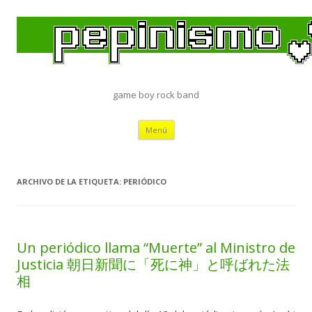
game boy rock band
Saltar
Menú
al
contenido
ARCHIVO DE LA ETIQUETA:
PERIÓDICO
Un periódico llama “Muerte” al Ministro de
Justicia 朝日新聞に「死に神」と呼ばれた法
相