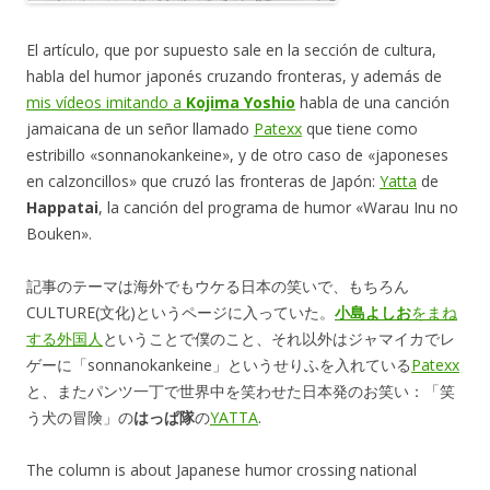
El artículo, que por supuesto sale en la sección de cultura,
habla del humor japonés cruzando fronteras, y además de
mis vídeos imitando a
Kojima Yoshio
habla de una canción
jamaicana de un señor llamado
Patexx
que tiene como
estribillo «sonnanokankeine», y de otro caso de «japoneses
en calzoncillos» que cruzó las fronteras de Japón:
Yatta
de
Happatai
, la canción del programa de humor «Warau Inu no
Bouken».
記事のテーマは海外でもウケる日本の笑いで、もちろん
CULTURE(文化)というページに入っていた。
小島よしお
をまね
する外国人
ということで僕のこと、それ以外はジャマイカでレ
ゲーに「sonnanokankeine」というせりふを入れている
Patexx
と、またパンツ一丁で世界中を笑わせた日本発のお笑い：「笑
う犬の冒険」の
はっぱ隊
の
YATTA
.
The column is about Japanese humor crossing national