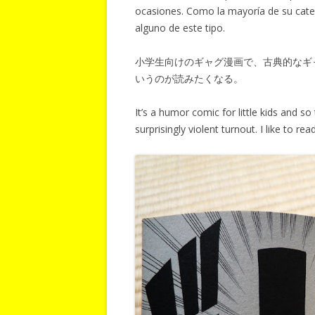
ocasiones. Como la mayoría de su cate
alguno de este tipo.
小学生向けのギャグ漫画で、古典的なギ
いうのが読みたくなる。
It’s a humor comic for little kids and so
surprisingly violent turnout. I like to r