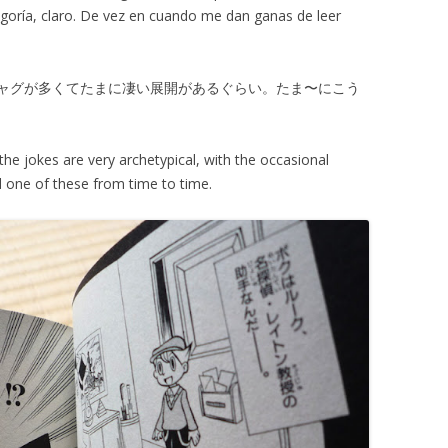
goría, claro. De vez en cuando me dan ganas de leer
ャグが多くてたまに凄い展開があるぐらい。たま〜にこう
 the jokes are very archetypical, with the occasional
ead one of these from time to time.