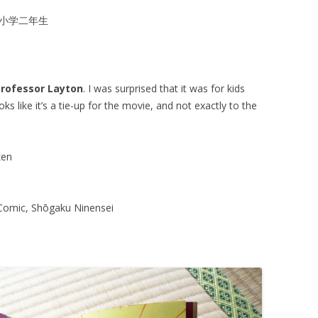
小学二年生
rofessor Layton
. I was surprised that it was for kids
oks like it’s a tie-up for the movie, and not exactly to the
ken
Comic, Shōgaku Ninensei