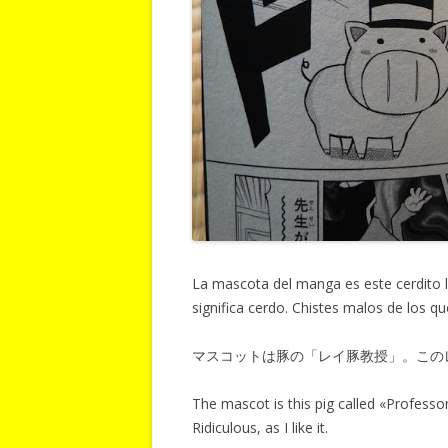
La mascota del manga es este cerdito 
significa cerdo. Chistes malos de los q
マスコットは豚の「レイ豚教授」。この
The mascot is this pig called «Professor
Ridiculous, as I like it.