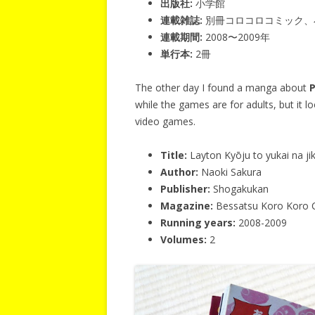
出版社:
小学館
連載雑誌:
別冊コロコロコミック、
連載期間:
2008〜2009年
単行本:
2冊
The other day I found a manga about
P
while the games are for adults, but it lo
video games.
Title:
Layton Kyōju to yukai na ji
Author:
Naoki Sakura
Publisher:
Shogakukan
Magazine:
Bessatsu Koro Koro 
Running years:
2008-2009
Volumes:
2