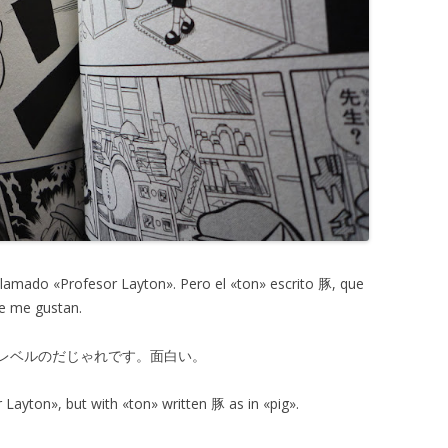
llamado «Profesor Layton». Pero el «ton» escrito 豚, que
ue me gustan.
レベルのだじゃれです。面白い。
 Layton», but with «ton» written 豚 as in «pig».