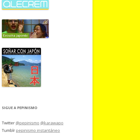
SIGUE A PEPINISMO
Twitter
@pepinismo
@karawapo
Tumblr
pepinismo instantáneo