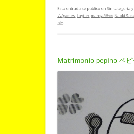
Esta entrada se publicó en Sin categoría 
ム/games
,
Layton
,
manga/漫画
,
Naoki Sak
ale
.
Matrimonio pepino 