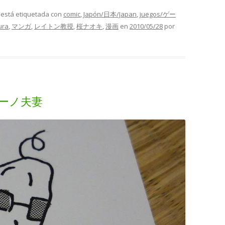
y está etiquetada con
comic
,
Japón/日本/Japan
,
juegos/ゲー
ura
,
マンガ
,
レイトン教授
,
桜ナオキ
,
漫画
en
2010/05/28
por
ペピーノ夫妻