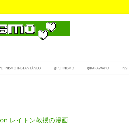
Saltar
al
PEPINISMO INSTANTÁNEO
@PEPINISMO
@KARAWAPO
INS
contenido
 Layton レイトン教授の漫画